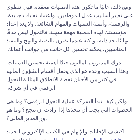
ومع ذلك، غالبًا ما تكون هذه العمليات معقدة. فهي تنطوي
على تغيير أساليب عمل الموظفين، واعتماد تقنيات جديدة،
والرقمنة، وأتمتة العمليات والمهام الشائعة. ولا يعد إعداد
مؤسستك لهذه العملية مهمة سهلة. فالتحول ليس هدفًا
نهائيًا بحد ذاته، ولكنه عندما يقترن بالتقنية والنهج والتنفيذ
المناسبين، يمكنه تحسين كل جانب من جوانب أعمالك.
يدرك المديرون الماليون جيدًا أهمية تحسين العمليات.
وهذا السبب وحده هو الذي يجعل أقسام الشؤون المالية
في كثير من الأحيان نقطة الانطلاق المثالية للتحول
الرقمي في أي شركة.
ولكن كيف تبدأ الشركة عملية التحول الرقمي؟ وما هي
الخطوات التي يجب أن تتخذها إذا أرادت أن تنجح؟ وما هو
دور المدير المالي؟
اكتشف الإجابات والإلهام في الكتاب الإلكتروني الجديد
«التحول الرقمي للمديرين الماليين
». سنساعدك على