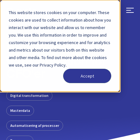
This website stores cookies on your computer. These
cookies are used to collect information about how you
interact with our website and allow us to remember
TILBAGE
BLOGINDLÆG
24 NOV, 2020
you. We use this information in order to improve and
customize your browsing experience and for analytics
Ny e-bog: Digital
and metrics about our visitors both on this website
and other media. To find out more about the cookies
transformation for
we use, see our Privacy Policy.
CFO'er
Accept
Digital transformation
Masterdata
Automatisering af processer