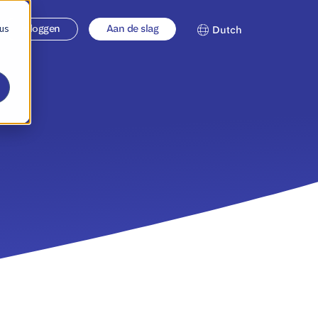
 us
Inloggen
Aan de slag
Dutch