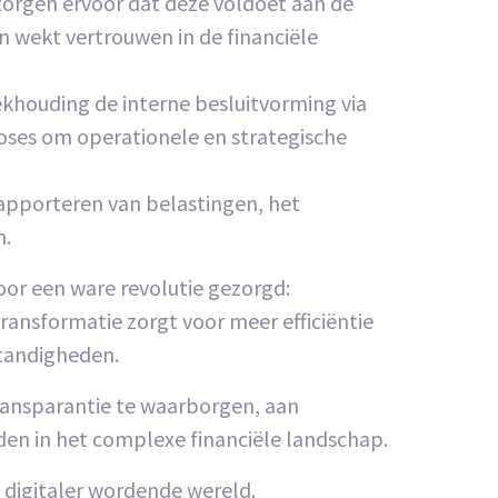
 zorgen ervoor dat deze voldoet aan de
 wekt vertrouwen in de financiële
khouding de interne besluitvorming via
ses om operationele en strategische
rapporteren van belastingen, het
n.
or een ware revolutie gezorgd:
ransformatie zorgt voor meer efficiëntie
standigheden.
transparantie te waarborgen, aan
den in het complexe financiële landschap.
 digitaler wordende wereld.