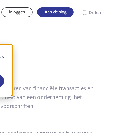
Inloggen
Aan de slag
Dutch
ds
 us
reteren van financiële transacties en
ondheid van een onderneming, het
voorschriften.