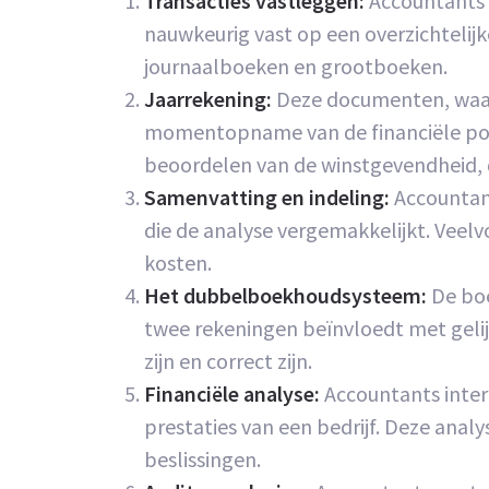
Transacties vastleggen:
Accountants l
nauwkeurig vast op een overzichtelijk
journaalboeken en grootboeken.
Jaarrekening:
Deze documenten, waaro
momentopname van de financiële posi
beoordelen van de winstgevendheid, de 
Samenvatting en indeling:
Accountant
die de analyse vergemakkelijkt. Veel
kosten.
Het dubbelboekhoudsysteem:
De boe
twee rekeningen beïnvloedt met gelij
zijn en correct zijn.
Financiële analyse:
Accountants interp
prestaties van een bedrijf. Deze an
beslissingen.