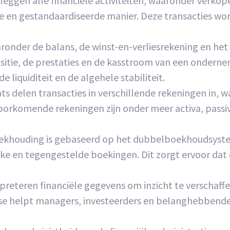
eggen alle financiële activiteiten, waaronder verko
e en gestandaardiseerde manier. Deze transacties wor
nder de balans, de winst-en-verliesrekening en het
tie, de prestaties en de kasstroom van een onderne
liquiditeit en de algehele stabiliteit.
s delen transacties in verschillende rekeningen in, w
voorkomende rekeningen zijn onder meer activa, pass
khouding is gebaseerd op het dubbelboekhoudsysteem
ke en tegengestelde boekingen. Dit zorgt ervoor dat d
reteren financiële gegevens om inzicht te verschaffe
alyse helpt managers, investeerders en belanghebben