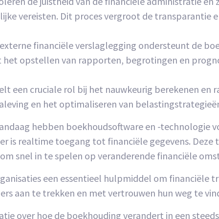
eren de juistheid van de financiële administratie en
e vereisten. Dit proces vergroot de transparantie en
externe financiële verslaglegging ondersteunt de boe
et opstellen van rapporten, begrotingen en progno
t een cruciale rol bij het nauwkeurig berekenen en 
naleving en het optimaliseren van belastingstrategieë
vandaag hebben boekhoudsoftware en -technologie vo
 is realtime toegang tot financiële gegevens. Deze t
om snel in te spelen op veranderende financiële om
ganisaties een essentieel hulpmiddel om financiële 
rders aan te trekken en met vertrouwen hun weg te vin
atie over hoe de boekhouding verandert in een steeds