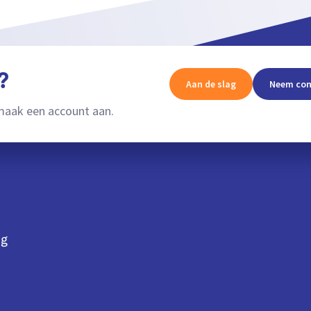
?
Aan de slag
Neem con
aak een account aan.
ng