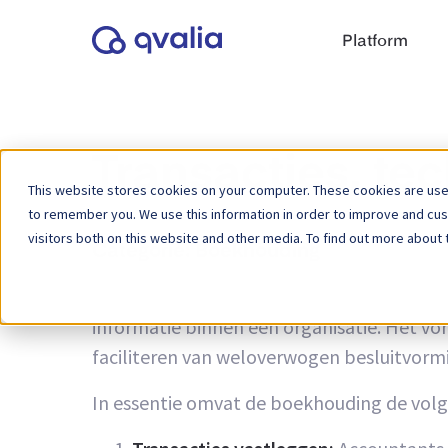
Platform
Transacties, te
This website stores cookies on your computer. These cookies are used
to remember you. We use this information in order to improve and cu
visitors both on this website and other media. To find out more about 
Categorie:
Boekhouding
Boekhouding is het systematische proces v
informatie binnen een organisatie. Het v
faciliteren van weloverwogen besluitvormi
In essentie omvat de boekhouding de volg