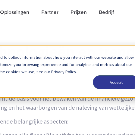
Oplossingen
Partner
Prijzen
Bedrijf
chnologieën en tren
 to collect information about how you interact with our website and allow
stomize your browsing experience and for analytics and metrics about our
the cookies we use, see our Privacy Policy.
Accept
an het vastleggen, samenvatten, analyseren en interp
ormt de basis voor het bewaken van de financiële gez
ng en het waarborgen van de naleving van wettelijke 
ende belangrijke aspecten: