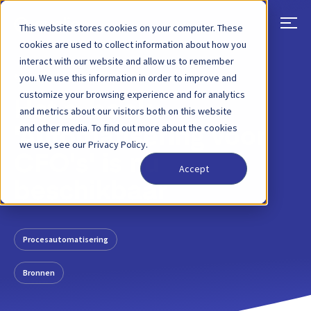
This website stores cookies on your computer. These
cookies are used to collect information about how you
interact with our website and allow us to remember
TERUG
BLOGBERICHT
5 NOVEMBER 2021
you. We use this information in order to improve and
customize your browsing experience and for analytics
Het e-book
and metrics about our visitors both on this website
and other media. To find out more about the cookies
'Automatisering voor
we use, see our Privacy Policy.
CFO's' is nu
Accept
beschikbaar
Procesautomatisering
Bronnen