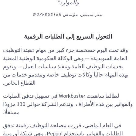
والموارد"
بيتر سبيتز، مؤسس WORKBUSTER
التحول السريع إلى الطلبات الرقمية
وقد تمت اليوم خصخصة جزء كبير من مهام «هيئة التوظيف
العامة السويدية» — وهي الوكالة الحكومية الوطنية المعنية
بخدمات التوظيف العامة وتنفيذ سياسات العمل — وتقوم
بهذه المهام حالياً وكالات توظيف خاصة ومقدمو خدمات من
القطاع الخاص.
لطالما ساهمت Workbuster في تسهيل تدفق الطلبات
والفواتير بين هذه الأطراف. وتدعم الشركة حوالي 130 مزودًا
مستقلًا.
في العام الماضي، قررت مصلحة التوظيف رقمنة تدفق
الطلبات والفواتير باستخدام Peppol، وهي شبكة أوروبية