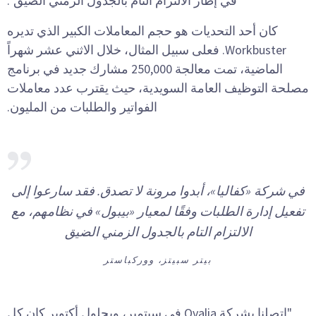
في إطار الالتزام التام بالجدول الزمني الضيق".
كان أحد التحديات هو حجم المعاملات الكبير الذي تديره
Workbuster. فعلى سبيل المثال، خلال الاثني عشر شهراً
الماضية، تمت معالجة 250,000 مشارك جديد في برنامج
مصلحة التوظيف العامة السويدية، حيث يقترب عدد معاملات
الفواتير والطلبات من المليون.
في شركة «كفاليا»، أبدوا مرونة لا تصدق. فقد سارعوا إلى
تفعيل إدارة الطلبات وفقًا لمعيار «بيبول» في نظامهم، مع
الالتزام التام بالجدول الزمني الضيق
بيتر سبيتز، ووركباستر
"اتصلنا بشركة Qvalia في سبتمبر، وبحلول أكتوبر كان كل