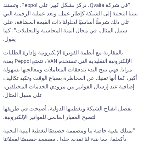
"في شركة Qvalia، نركز بشكل كبير على Peppol. وتستند
بنيتنا التحتية إلى الشبكة كإطار عمل. وتعد عملية الرقمنة التي
تلي ذلك شرطًا أساسيًا لحلولنا ذات القيمة المضافة، على
سبيل المثال، في مجال أتمتة المحاسبة والتحليلات"، كما
يقول.
بالمقارنة مع أنظمة الفوترة الإلكترونية وإدارة الطلبات
الإلكترونية التقليدية التي تستخدم VAN ، تتمتع Peppol بعدة
مزايا. فهي تتيح البدء بتدفقات المعاملات ومعالجتها بسهولة
أكبر، كما أنها تغنيك عن المخاطرة بضياع الوقت وتكبد تكاليف
إضافية عند إرسال الفواتير بين مزودي الخدمات المختلفين،
على سبيل المثال.
بفضل انفتاح الشبكة وتغطيتها الدولية، أصبحت في طريقها
لتصبح المعيار العالمي للفواتير الإلكترونية.
"نمتلك تقنية خاصة بنا ومصممة خصيصًا لتغطية البنية التحتية
بأكملها، مما يتيح لنا تقديم حلول مصممة خصيصًا لعملائنا