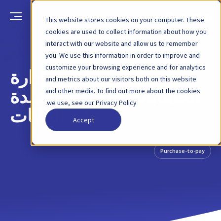
This website stores cookies on your computer. These
cookies are used to collect information about how you
interact with our website and allow us to remember
العودة
منشور مدونة
27 يناير 2022
you. We use this information in order to improve and
customize your browsing experience and for analytics
5 مزايا لفرق إدارة
and metrics about our visitors both on this website
and other media. To find out more about the cookies
الحسابات الدائنة المعتمدة
we use, see our Privacy Policy.
على البيانات
Accept
Purchase-to-pay