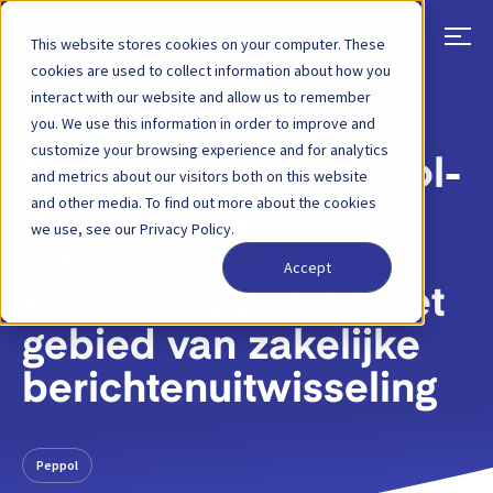
This website stores cookies on your computer. These
cookies are used to collect information about how you
interact with our website and allow us to remember
TERUG
BLOGBERICHT
27 SEPTEMBER 2023
you. We use this information in order to improve and
customize your browsing experience and for analytics
De onmisbare Peppol-
and metrics about our visitors both on this website
and other media. To find out more about the cookies
woordenlijst —
we use, see our Privacy Policy.
terminologie en
Accept
kernbegrippen op het
gebied van zakelijke
berichtenuitwisseling
Peppol