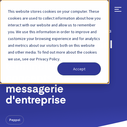
This website stores cookies on your computer. These
cookies are used to collect information about how you
interact with our website and allow us to remember
RETOUR
ARTICLE DE BLOG
27 SEPTEMBRE 2023
you. We use this information in order to improve and
customize your browsing experience and for analytics
Le glossaire essentiel
and metrics about our visitors both on this website
and other media. To find out more about the cookies
de Peppol -
we use, see our Privacy Policy.
terminologie et
Accept
concepts clés de la
messagerie
d'entreprise
Peppol