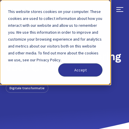
This website stores cookies on your computer. These
cookies are used to collect information about how you
interact with our website and allow us to remember
TERUG
BLOGBERICHT
26 OKTOBER 2018
you. We use this information in order to improve and
customize your browsing experience and for analytics
Nieuw e-book:
and metrics about our visitors both on this website
and other media. To find out more about the cookies
Bedrijfsautomatisering
we use, see our Privacy Policy.
voor CFO’s
Accept
Digitale transformatie