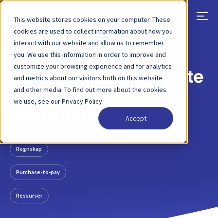
This website stores cookies on your computer. These
cookies are used to collect information about how you
interact with our website and allow us to remember
TILBAKE
BLOGGINNLEGG
24 JUN, 2020
you. We use this information in order to improve and
customize your browsing experience and for analytics
[Infografikk] De skjulte
and metrics about our visitors both on this website
and other media. To find out more about the cookies
kostnadene ved
we use, see our Privacy Policy.
fakturafeil
Accept
Regnskap
Purchase-to-pay
Ressurser