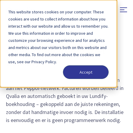
This website stores cookies on your computer. These
cookies are used to collect information about how you
interact with our website and allow us to remember you.
We use this information in order to improve and
INTEGRATIEKOPPELINGEN
customize your browsing experience and for analytics
and metrics about our visitors both on this website and
Qvalia integreren met
other media. To find out more about the cookies we
Lundify
use, see our Privacy Policy.
Accept
Qvalia koppelt gebruikers van Lundify Bjorn Lunden
aan het Peppol-netwerk. Facturen worden beheerd in
Qvalia en automatisch geboekt in uw Lundify-
boekhouding – gekoppeld aan de juiste rekeningen,
zonder dat handmatige invoer nodig is. De installatie
is eenvoudig en er is geen programmeerwerk nodig.