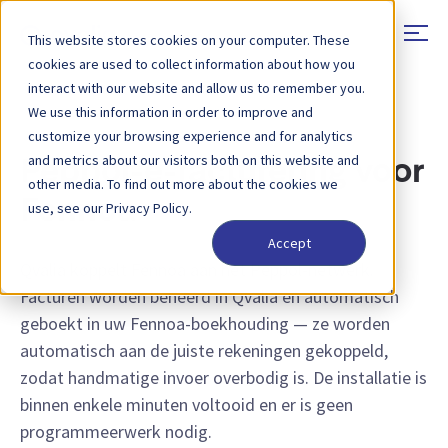
This website stores cookies on your computer. These
cookies are used to collect information about how you
interact with our website and allow us to remember you.
We use this information in order to improve and
INTEGRATIEKOPPELINGEN
customize your browsing experience and for analytics
and metrics about our visitors both on this website and
Peppol-e-facturering voor
other media. To find out more about the cookies we
Fennoa
use, see our Privacy Policy.
Accept
Qvalia koppelt Fennoa aan het Peppol-netwerk.
Facturen worden beheerd in Qvalia en automatisch
geboekt in uw Fennoa-boekhouding — ze worden
automatisch aan de juiste rekeningen gekoppeld,
zodat handmatige invoer overbodig is. De installatie is
binnen enkele minuten voltooid en er is geen
programmeerwerk nodig.