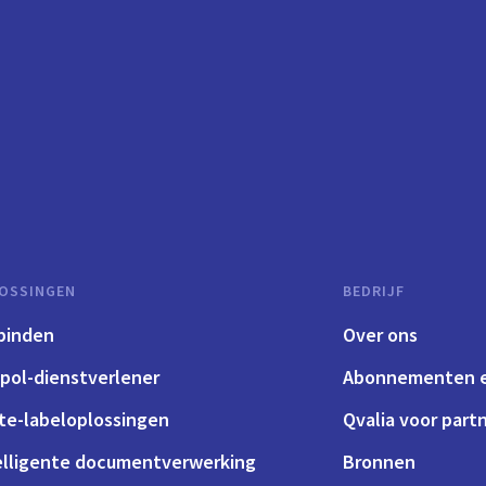
OSSINGEN
BEDRIJF
binden
Over ons
pol-dienstverlener
Abonnementen e
te-labeloplossingen
Qvalia voor part
elligente documentverwerking
Bronnen