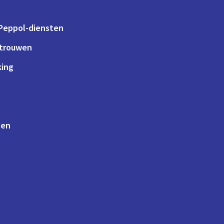
 Peppol-diensten
rtrouwen
king
gen