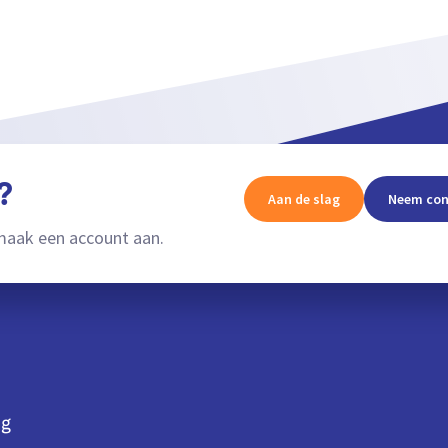
?
Aan de slag
Neem con
aak een account aan.
ng