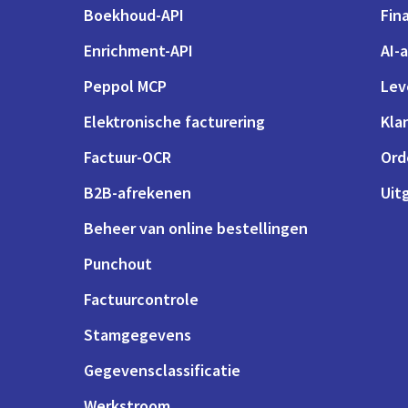
Boekhoud-API
Fin
Enrichment-API
AI-
Peppol MCP
Lev
Elektronische facturering
Kla
Factuur-OCR
Ord
B2B-afrekenen
Uit
Beheer van online bestellingen
Punchout
Factuurcontrole
Stamgegevens
Gegevensclassificatie
Werkstroom