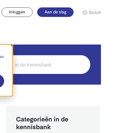
Inloggen
Aan de slag
Dutch
 us
en
Categorieën in de
kennisbank