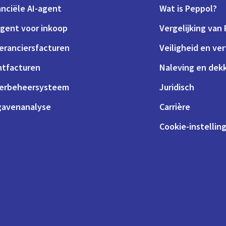
anciële AI-agent
Wat is Peppol?
agent voor inkoop
Vergelijking van
eranciersfacturen
Veiligheid en ve
ntfacturen
Naleving en dek
erbeheersysteem
Juridisch
gavenanalyse
Carrière
Cookie-instellin