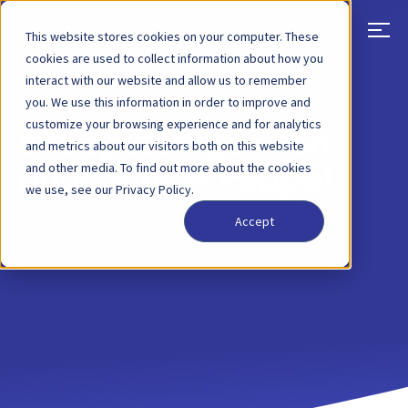
This website stores cookies on your computer. These
cookies are used to collect information about how you
interact with our website and allow us to remember
TERUG
BLOGBERICHT
15 JUNI 2023
you. We use this information in order to improve and
customize your browsing experience and for analytics
5 toepassingen van
and metrics about our visitors both on this website
and other media. To find out more about the cookies
punchout in Peppol
we use, see our Privacy Policy.
Accept
Beheer van online bestellingen