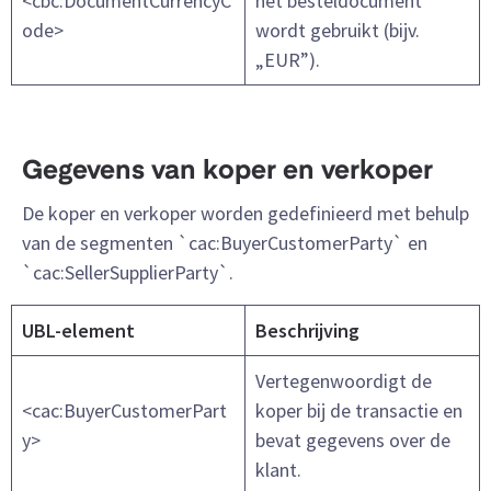
<cbc:DocumentCurrencyC
het besteldocument
ode>
wordt gebruikt (bijv.
„EUR”).
Gegevens van koper en verkoper
De koper en verkoper worden gedefinieerd met behulp
van de segmenten `cac:BuyerCustomerParty` en
`cac:SellerSupplierParty`.
UBL-element
Beschrijving
Vertegenwoordigt de
<cac:BuyerCustomerPart
koper bij de transactie en
y>
bevat gegevens over de
klant.