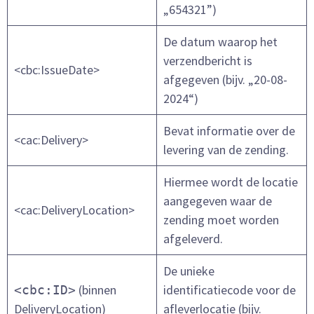
„654321”)
De datum waarop het
verzendbericht is
<cbc:IssueDate>
afgegeven (bijv. „20-08-
2024“)
Bevat informatie over de
<cac:Delivery>
levering van de zending.
Hiermee wordt de locatie
aangegeven waar de
<cac:DeliveryLocation>
zending moet worden
afgeleverd.
De unieke
(binnen
identificatiecode voor de
<cbc:ID>
DeliveryLocation)
afleverlocatie (bijv.