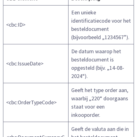
Een unieke
identificatiecode voor het
<cbc:ID>
besteldocument
(bijvoorbeeld „1234567”).
De datum waarop het
besteldocument is
<cbc:IssueDate>
opgesteld (bijv. „14-08-
2024“).
Geeft het type order aan,
waarbij „220“ doorgaans
<cbc:OrderTypeCode>
staat voor een
inkooporder.
Geeft de valuta aan die in