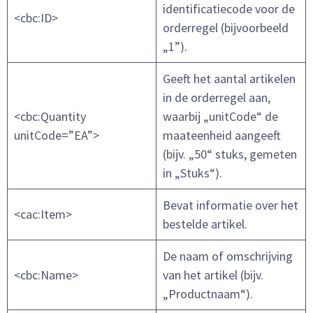
identificatiecode voor de
<cbc:ID>
orderregel (bijvoorbeeld
„1”).
Geeft het aantal artikelen
in de orderregel aan,
<cbc:Quantity
waarbij „unitCode“ de
unitCode=”EA”>
maateenheid aangeeft
(bijv. „50“ stuks, gemeten
in „Stuks“).
Bevat informatie over het
<cac:Item>
bestelde artikel.
De naam of omschrijving
<cbc:Name>
van het artikel (bijv.
„Productnaam“).