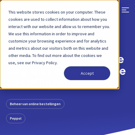
This website stores cookies on your computer. These
cookies are used to collect information about how you
interact with our website and allow us to remember you.
TERUG
BLOGBERICHT
19 NOVEMBER 2024
We use this information in order to improve and
customize your browsing experience and for analytics
Peppol voor
and metrics about our visitors both on this website and
other media. To find out more about the cookies we
ontwikkelaars: aan de
use, see our Privacy Policy.
slag met elektronische
Accept
bestellingen
Beheer van online bestellingen
Peppol