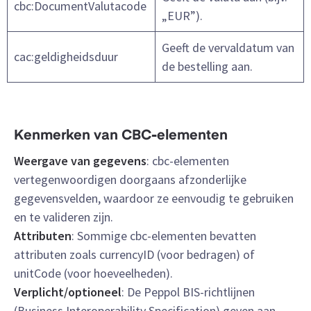
cbc:DocumentValutacode
„EUR”).
Geeft de vervaldatum van
cac:geldigheidsduur
de bestelling aan.
Kenmerken van CBC-elementen
Weergave van gegevens
: cbc-elementen
vertegenwoordigen doorgaans afzonderlijke
gegevensvelden, waardoor ze eenvoudig te gebruiken
en te valideren zijn.
Attributen
: Sommige cbc-elementen bevatten
attributen zoals currencyID (voor bedragen) of
unitCode (voor hoeveelheden).
Verplicht/optioneel
: De Peppol BIS-richtlijnen
(Business Interoperability Specification) geven aan