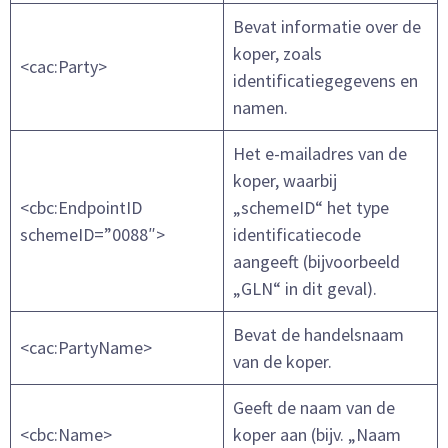
Bevat informatie over de
koper, zoals
<cac:Party>
identificatiegegevens en
namen.
Het e-mailadres van de
koper, waarbij
<cbc:EndpointID
„schemeID“ het type
schemeID=”0088″>
identificatiecode
aangeeft (bijvoorbeeld
„GLN“ in dit geval).
Bevat de handelsnaam
<cac:PartyName>
van de koper.
Geeft de naam van de
<cbc:Name>
koper aan (bijv. „Naam