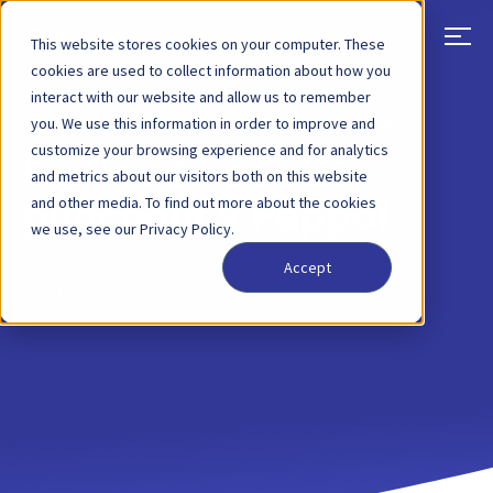
This website stores cookies on your computer. These
cookies are used to collect information about how you
interact with our website and allow us to remember
ZPĚT
PŘÍSPĚVEK NA BLOGU
15. ČERVNA 2023
you. We use this information in order to improve and
customize your browsing experience and for analytics
5 případů použití
and metrics about our visitors both on this website
and other media. To find out more about the cookies
punchout v Peppol
we use, see our Privacy Policy.
Accept
Správa elektronických objednávek