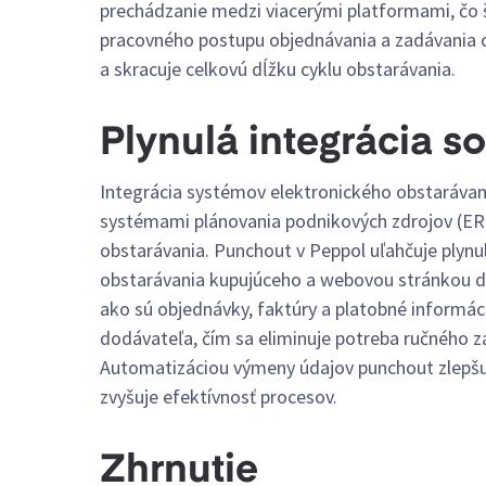
prechádzanie medzi viacerými platformami, čo š
pracovného postupu objednávania a zadávania o
a skracuje celkovú dĺžku cyklu obstarávania.
Plynulá integrácia 
Integrácia systémov elektronického obstaráva
systémami plánovania podnikových zdrojov (ER
obstarávania. Punchout v Peppol uľahčuje plyn
obstarávania kupujúceho a webovou stránkou d
ako sú objednávky, faktúry a platobné informá
dodávateľa, čím sa eliminuje potreba ručného 
Automatizáciou výmeny údajov punchout zlepšuje
zvyšuje efektívnosť procesov.
Zhrnutie