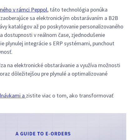
ného v rámci Peppol
, táto technológia ponúka
y zaoberajúce sa elektronickým obstarávaním a B2B
ávy katalógov až po poskytovanie personalizovaného
 a dostupnosti v reálnom čase, zjednodušenie
ie plynulej integrácie s ERP systémami, punchout
vnosť.
za na elektronické obstarávanie a využíva možnosti
oraz dôležitejšou pre plynulé a optimalizované
ednávkami a
zistite viac o tom, ako transformovať