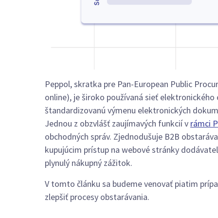
Peppol, skratka pre Pan-European Public Procu
online), je široko používaná sieť elektronického
štandardizovanú výmenu elektronických dokume
Jednou z obzvlášť zaujímavých funkcií v
rámci P
obchodných správ. Zjednodušuje B2B obstaráva
kupujúcim prístup na webové stránky dodávateľ
plynulý nákupný zážitok.
V tomto článku sa budeme venovať piatim príp
zlepšiť procesy obstarávania.