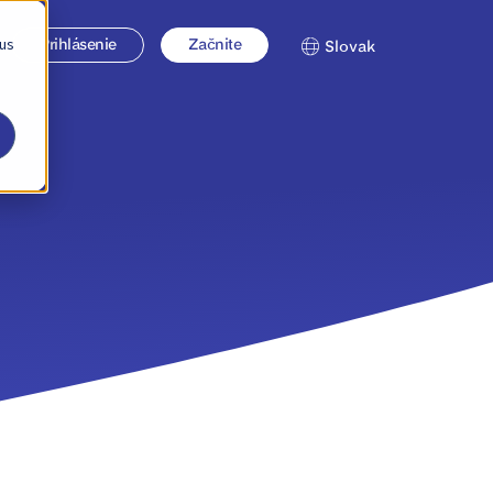
 us
Prihlásenie
Začnite
Slovak