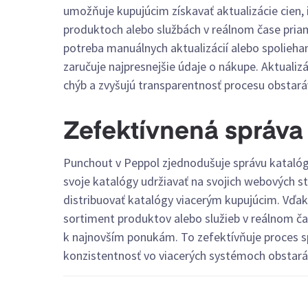
umožňuje kupujúcim získavať aktualizácie cien,
produktoch alebo službách v reálnom čase priam
potreba manuálnych aktualizácií alebo spolieha
zaručuje najpresnejšie údaje o nákupe. Aktualiz
chýb a zvyšujú transparentnosť procesu obstará
Zefektívnená správa
Punchout v Peppol zjednodušuje správu katalóg
svoje katalógy udržiavať na svojich webových st
distribuovať katalógy viacerým kupujúcim. Vďa
sortiment produktov alebo služieb v reálnom čas
k najnovším ponukám. To zefektívňuje proces sp
konzistentnosť vo viacerých systémoch obstará