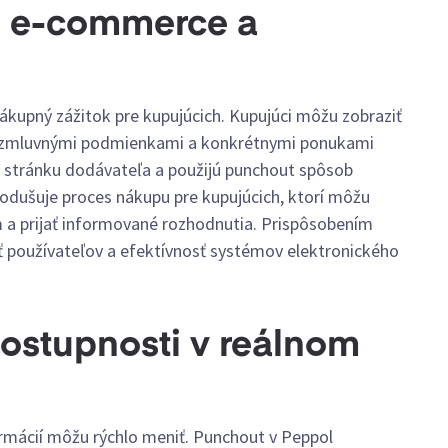
B e-commerce a
kupný zážitok pre kupujúcich. Kupujúci môžu zobraziť
, zmluvnými podmienkami a konkrétnymi ponukami
ú stránku dodávateľa a použijú punchout spôsob
nodušuje proces nákupu pre kupujúcich, ktorí môžu
m a prijať informované rozhodnutia. Prispôsobením
 používateľov a efektívnosť systémov elektronického
dostupnosti v reálnom
rmácií môžu rýchlo meniť. Punchout v Peppol