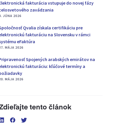
Elektronická fakturácia vstupuje do novej fázy
celosvetového zavádzania
8. JÚNA 2026
Spoločnosť Qvalia získala certifikáciu pre
elektronickú fakturáciu na Slovensku v rámci
systému eFaktúra
27. MÁJA 2026
Pripravenosť Spojených arabských emirátov na
elektronickú fakturáciu: kľúčové termíny a
požiadavky
20. MÁJA 2026
Zdieľajte tento článok