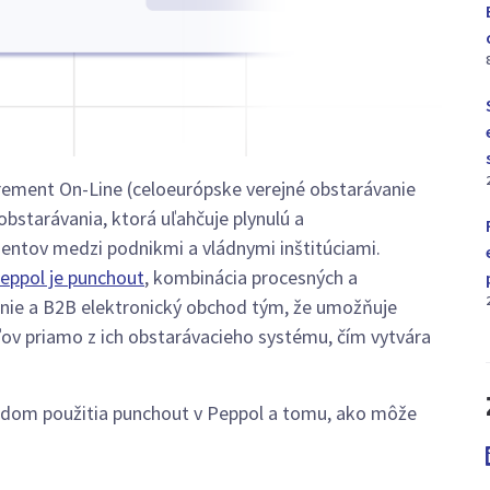
rement On-Line (celoeurópske verejné obstarávanie
 obstarávania, ktorá uľahčuje plynulú a
ntov medzi podnikmi a vládnymi inštitúciami.
eppol je punchout
, kombinácia procesných a
nie a B2B elektronický obchod tým, že umožňuje
ov priamo z ich obstarávacieho systému, čím vytvára
adom použitia punchout v Peppol a tomu, ako môže