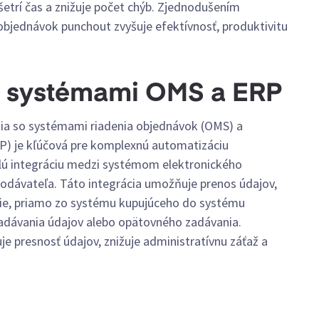
etrí čas a znižuje počet chýb. Zjednodušením
bjednávok punchout zvyšuje efektívnosť, produktivitu
so systémami OMS a ERP
nia so systémami riadenia objednávok (OMS) a
P) je kľúčová pre komplexnú automatizáciu
ulú integráciu medzi systémom elektronického
odávateľa. Táto integrácia umožňuje prenos údajov,
cie, priamo zo systému kupujúceho do systému
zadávania údajov alebo opätovného zadávania.
 presnosť údajov, znižuje administratívnu záťaž a