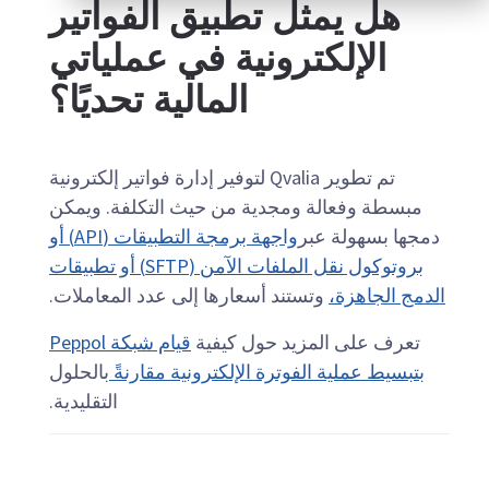
هل يمثل تطبيق الفواتير
الإلكترونية في عملياتي
المالية تحديًا؟
تم تطوير Qvalia لتوفير إدارة فواتير إلكترونية
مبسطة وفعالة ومجدية من حيث التكلفة.
ويمكن
دمجها بسهولة عبر
واجهة برمجة التطبيقات (API) أو
بروتوكول نقل الملفات الآمن (SFTP) أو تطبيقات
الدمج الجاهزة،
وتستند أسعارها إلى
عدد المعاملات.
تعرف على المزيد حول كيفية
قيام شبكة Peppol
بتبسيط عملية الفوترة الإلكترونية مقارنةً
بالحلول
التقليدية.