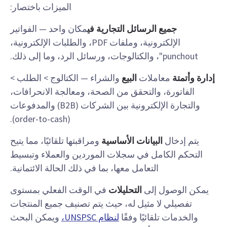
الميزات باختصار:
جميع الرسائل التجارية في
مكان واحد — الفواتير
الإلكترونية، وملفات PDF، والطلبات الإلكترونية،
punchout"، والكتالوجات، ورسائل الرد، وما إلى ذلك.
إدارة وأتمتة
معاملات
البيع
والشراء — الكتالوج > الطلب >
الفاتورة، والتحقق من الصحة، ومعالجة الانحرافات،
والتجارة الإلكترونية بين الشركات (B2B) والمدفوعات
(order-to-cash).
يتم إدخال
البيانات الأساسية
ومراقبتها تلقائيًا، مما يتيح
التحكم الكامل في سجلات الموردين والعملاء وتبسيط
التعامل معها، بما في ذلك الحالة الائتمانية.
يمكن الوصول إلى
التحليلات
في الوقت الفعلي بمستوى
تفصيلي لا مثيل له، حيث يتم تصنيف جميع المنتجات
والخدمات تلقائيًا وفقًا
لنظام UNSPSC،
ويمكن البحث