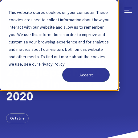
This website stores cookies on your computer. These
cookies are used to collect information about how you
interact with our website and allow us to remember
SPÄŤ
PRÍSPEVOK NA BLOGU
30. JÚL 2020
you. We use this information in order to improve and
customize your browsing experience and for analytics
Anders Wasén bol
and metrics about our visitors both on this website
and other media. To find out more about the cookies
uznaný za jedného z
we use, see our Privacy Policy.
25 najlepších CTO v
Accept
oblasti fintech za rok
2020
Ostatné