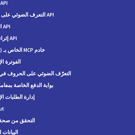
API الطلبات
API التعرف الضوئي على الحروف
API المحاسبة
API إثراء البيانات
خادم MCP الخاص بـ (Peppol)
الفوترة الإ
التعرّف الضوئي على الحروف في ا
بوابة الدفع الخاصة بمعاملات
إدارة الطلبات الإ
ut
التحقق من صحة ا
البيانات 