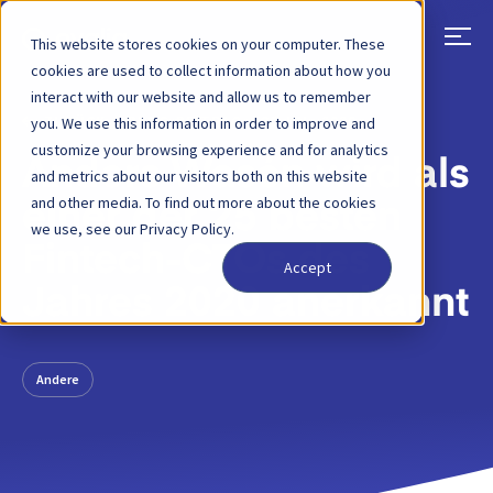
This website stores cookies on your computer. These
cookies are used to collect information about how you
interact with our website and allow us to remember
ZURÜCK
BLOG-BEITRAG
30 JUL, 2020
you. We use this information in order to improve and
customize your browsing experience and for analytics
Anders Wasén wird als
and metrics about our visitors both on this website
and other media. To find out more about the cookies
einer der 25 besten
we use, see our Privacy Policy.
Fintech-CTOs des
Accept
Jahres 2020 anerkannt
Andere