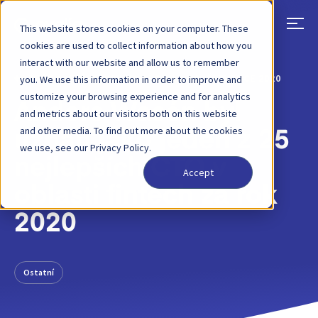
This website stores cookies on your computer. These
cookies are used to collect information about how you
interact with our website and allow us to remember
ZPĚT
PŘÍSPĚVEK NA BLOGU
30. ČERVENCE 2020
you. We use this information in order to improve and
customize your browsing experience and for analytics
Anders Wasén byl
and metrics about our visitors both on this website
and other media. To find out more about the cookies
uznán jako jeden z 25
we use, see our Privacy Policy.
nejlepších CTO v
Accept
oblasti fintech za rok
2020
Ostatní