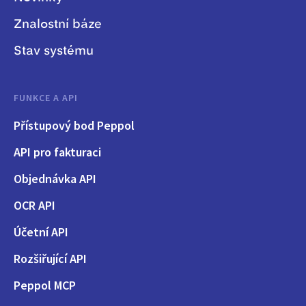
Znalostní báze
Stav systému
FUNKCE A API
Přístupový bod Peppol
API pro fakturaci
Objednávka API
OCR API
Účetní API
Rozšiřující API
Peppol MCP