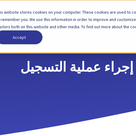
is website stores cookies on your computer. These cookies are used to col
لول
الشركاء
الأسعار
الشركة
 remember you. We use this information in order to improve and customize
isitors both on this website and other media. To find out more about the coo
Accept
إجراء عملية التسجيل