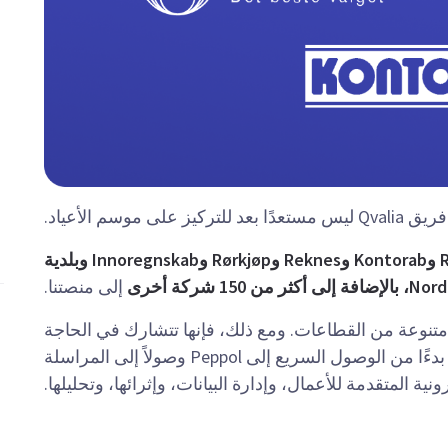
سم الأعياد.
كل من Region Gotland وKontorab وReknes وRørkjøp وInnoregnskab وبلدية
إلى منصتنا.
متنوعة من القطاعات. ومع ذلك، فإنها تتشارك في الحاجة
إلى حلول فعالة لها أو لمستخدميها النهائيين — بدءًا من الوصول السريع إلى Peppol وصولاً إلى المراسلة
رونية المتقدمة للأعمال، وإدارة البيانات، وإثرائها، وتحليلها.