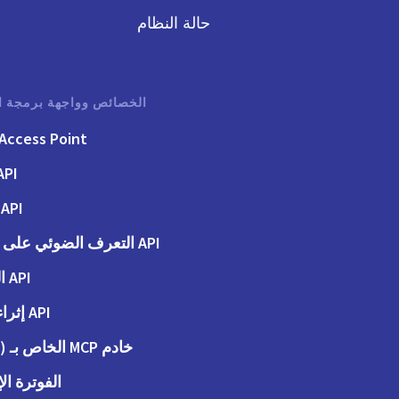
حالة النظام
الخصائص وواجهة برمجة ا
Access Point
API الفوت
API الطلبات
API التعرف الضوئي على الحروف
API المحاسبة
API إثراء البيانات
خادم MCP الخاص بـ (Peppol)
الفوترة الإ