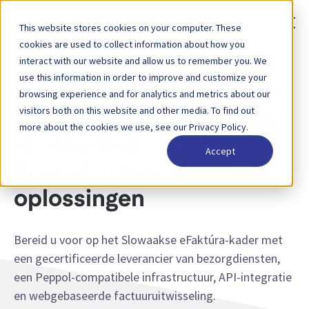
This website stores cookies on your computer. These
cookies are used to collect information about how you
interact with our website and allow us to remember you. We
use this information in order to improve and customize your
SLOWAKIJE — EFAKTÚRA-VOLMACHT
browsing experience and for analytics and metrics about our
visitors both on this website and other media. To find out
Elektronische facturering
more about the cookies we use, see our Privacy Policy.
in Slowakije: eFaktúra en
Accept
Peppol-compatibele
oplossingen
Bereid u voor op het Slowaakse eFaktúra-kader met
een gecertificeerde leverancier van bezorgdiensten,
een Peppol-compatibele infrastructuur, API-integratie
en webgebaseerde factuuruitwisseling.