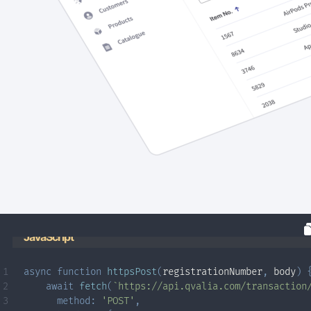
JavaScript
async
function
httpsPost
(
registrationNumber
,
 body
)
await
fetch
(
`
https://api.qvalia.com/transaction
method
:
'POST'
,