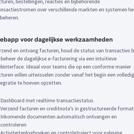
cturen, bestellingen, reacties en bijbehorende
ansactiestromen over verschillende markten en systemen h
 beheren.
ebapp voor dagelijkse werkzaamheden
rzend en ontvang facturen, houd de status van transacties b
 beheer de dagelijkse e-facturering via een intuïtieve
binterface. Ideaal voor teams die op een conforme manier
cturen willen uitwisselen zonder vanaf het begin een volledi
tegratie te hoeven opzetten.
Dashboard met realtime transactiestatus
Verzend facturen en creditnota’s in gestructureerde forma
Inkomende documenten automatisch ontvangen en
controleren
Activiteitenlogboeken en controletraject voor naleving