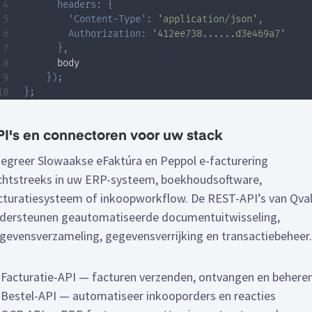
headers
:
{
'Content-Type'
:
'application/json'
,
Authorization
:
'412ee738......d3e469a7'
}
,
      body

}
)
;
}
;
I's en connectoren voor uw stack
tegreer Slowaakse eFaktúra en Peppol e-facturering
chtstreeks in uw ERP-systeem, boekhoudsoftware,
cturatiesysteem of inkoopworkflow. De REST-API’s van Qval
dersteunen geautomatiseerde documentuitwisseling,
gevensverzameling, gegevensverrijking en transactiebeheer.
Facturatie-API — facturen verzenden, ontvangen en behere
Bestel-API — automatiseer inkooporders en reacties