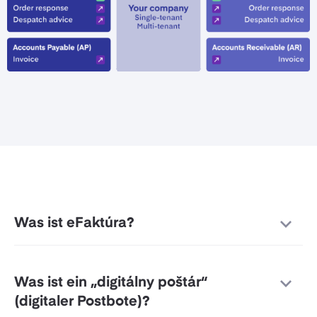
Was ist eFaktúra?
Was ist ein „digitálny poštár“
(
digitaler Postbote
)
?