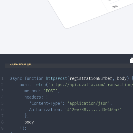
JavaScript
async
function
httpsPost
(
registrationNumber
,
 body
)
await
fetch
(
`
https://api.qvalia.com/transaction
method
:
'POST'
,
headers
:
{
'Content-Type'
:
'application/json'
,
Authorization
:
'412ee738......d3e469a7'
}
,
      body

}
)
;