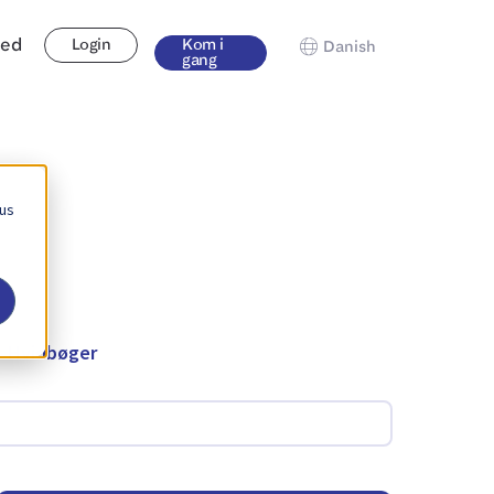
hed
Login
Kom i
Danish
gang
 us
Hvidbøger