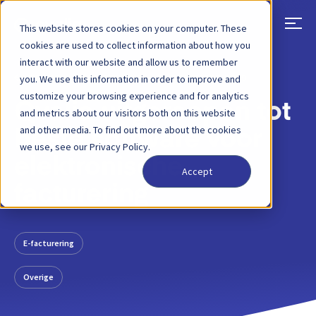
This website stores cookies on your computer. These
cookies are used to collect information about how you
interact with our website and allow us to remember
TERUG
BLOGBERICHT
20 DECEMBER 2019
you. We use this information in order to improve and
customize your browsing experience and for analytics
Qvalia uitgeroepen tot
and metrics about our visitors both on this website
and other media. To find out more about the cookies
beste software voor
we use, see our Privacy Policy.
elektronische
Accept
facturering
E-facturering
Overige