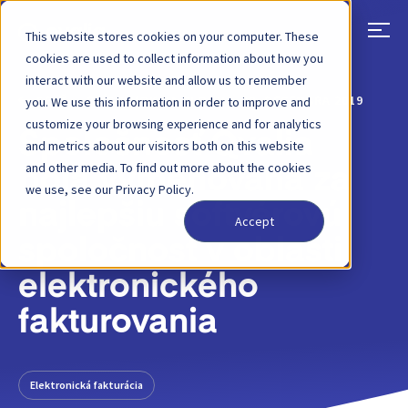
This website stores cookies on your computer. These
cookies are used to collect information about how you
interact with our website and allow us to remember
SPÄŤ
PRÍSPEVOK NA BLOGU
20. DECEMBRA 2019
you. We use this information in order to improve and
customize your browsing experience and for analytics
Spoločnosť Qvalia
and metrics about our visitors both on this website
and other media. To find out more about the cookies
bola vymenovaná za
we use, see our Privacy Policy.
najlepšiu softvérovú
Accept
spoločnosť v oblasti
elektronického
fakturovania
Elektronická fakturácia