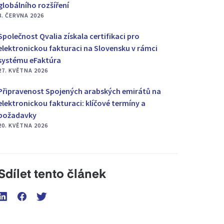
globálního rozšíření
8. ČERVNA 2026
Společnost Qvalia získala certifikaci pro
elektronickou fakturaci na Slovensku v rámci
systému eFaktúra
27. KVĚTNA 2026
Připravenost Spojených arabských emirátů na
elektronickou fakturaci: klíčové termíny a
požadavky
20. KVĚTNA 2026
Sdílet tento článek