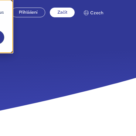
 us
Přihlášení
Začít
Czech