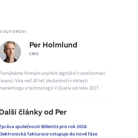
O AUTOROVI
Per Holmlund
CMO
Pomáháme firmám urychlit digitální transformaci
financí. Více než 20 let zkušeností v oblasti
marketingu a technologií. V Qvalia od roku 2017.
Další články od Per
Zpráva společnosti Billentis pro rok 2026:
Elektronická fakturace vstupuje do nové fáze