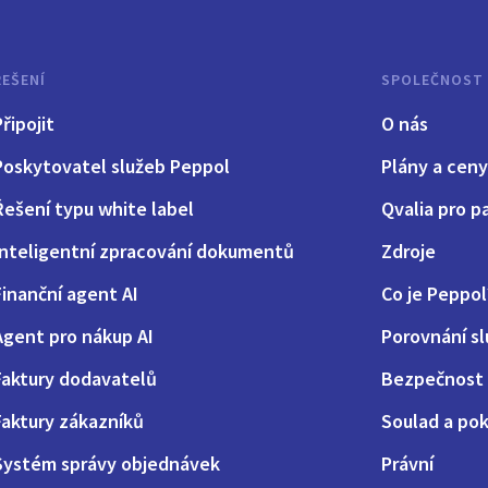
ŘEŠENÍ
SPOLEČNOST
Připojit
O nás
Poskytovatel služeb Peppol
Plány a ceny
Řešení typu white label
Qvalia pro p
Inteligentní zpracování dokumentů
Zdroje
Finanční agent AI
Co je Peppol
Agent pro nákup AI
Porovnání s
Faktury dodavatelů
Bezpečnost 
Faktury zákazníků
Soulad a pok
Systém správy objednávek
Právní