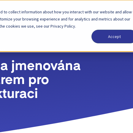
 to collect information about how you interact with our website and allow
Řešení
Partner
Ceny
Společnost
stomize your browsing experience and for analytics and metrics about our
the cookies we use, see our Privacy Policy.
Accept
019
ia jmenována
arem pro
kturaci