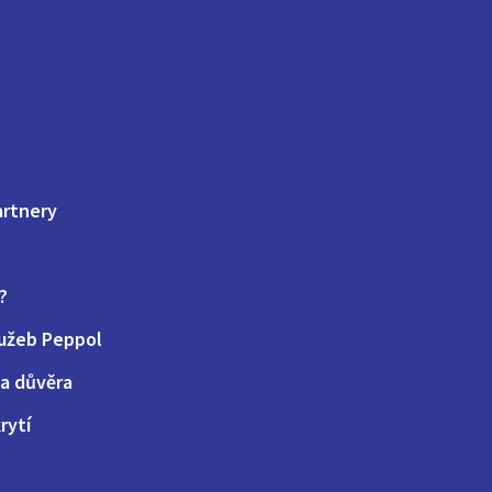
artnery
?
lužeb Peppol
a důvěra
rytí