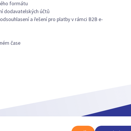
kého formátu
í dodavatelských účtů
dsouhlasení a řešení pro platby v rámci B2B e-
álném čase