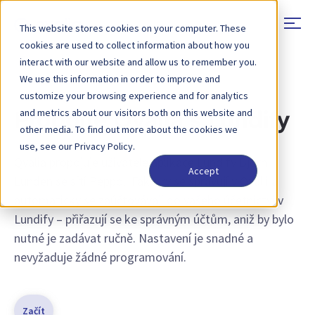
This website stores cookies on your computer. These
cookies are used to collect information about how you
interact with our website and allow us to remember you.
We use this information in order to improve and
INTEGRAČNÍ KONEKTORY
customize your browsing experience and for analytics
and metrics about our visitors both on this website and
Propojte Qvalia s Lundify
other media. To find out more about the cookies we
use, see our Privacy Policy.
Qvalia propojuje uživatele aplikace Lundify Bjorn
Accept
Lunden se sítí Peppol. Faktury se spravují v Qvalii a
automaticky se zaúčtovávají do vašeho účetnictví v
Lundify – přiřazují se ke správným účtům, aniž by bylo
nutné je zadávat ručně. Nastavení je snadné a
nevyžaduje žádné programování.
Začít