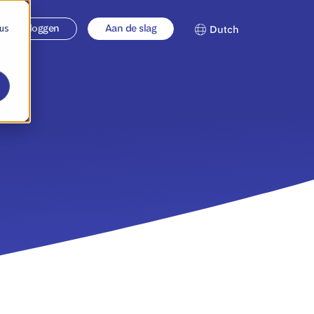
 us
Inloggen
Aan de slag
Dutch