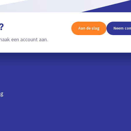
?
Aan de slag
Neem con
aak een account aan.
ng