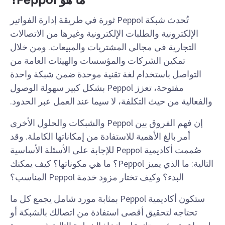
ما هو Peppol؟
تُحدث شبكة Peppol ثورة في طريقة إدارة الفواتير
الإلكترونية والطلبات الإلكترونية وغيرها من الاتصالات
التجارية في مجالي المشتريات والمبيعات. ومن خلال
تمكين الشركات والمؤسسات والهيئات العامة من
التواصل باستخدام لغة تقنية موحدة ضمن شبكة واحدة
مفتوحة، تعزز Peppol بشكل كبير سهولة الوصول
والفعالية من حيث التكلفة، لا سيما عند العمل عبر الحدود.
إن فهم الفروق بين Peppol والشبكات والحلول الأخرى
أمر بالغ الأهمية للاستفادة من إمكاناتها الكاملة. وقد
صُممت أكاديمية Peppol للإجابة على الأسئلة الأساسية
التالية: ما الذي يميز Peppol؟ ما هي مكوناتها؟ كيف يمكنك
البدء؟ وكيف تختار مزود خدمة Peppol المناسب؟
ستكون أكاديمية Peppol بمثابة مورد شامل يجمع كل ما
تحتاجه لتحقيق أقصى استفادة من اتصالك بالشبكة أو