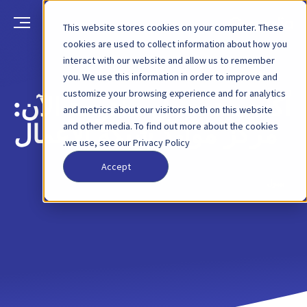
This website stores cookies on your computer. These
cookies are used to collect information about how you
interact with our website and allow us to remember
العودة
منشور مدونة
9 أكتوبر 2024
you. We use this information in order to improve and
customize your browsing experience and for analytics
أكاديمية بيبول مفتوحة الآن:
and metrics about our visitors both on this website
and other media. To find out more about the cookies
مركز موارد شبكة الأعمال
we use, see our Privacy Policy.
Accept
بيبول