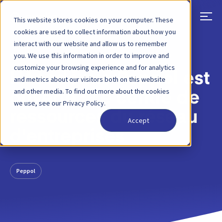
This website stores cookies on your computer. These
cookies are used to collect information about how you
interact with our website and allow us to remember
RETOUR
ARTICLE DE BLOG
09 OCT. 2024
you. We use this information in order to improve and
customize your browsing experience and for analytics
L'Académie Peppol est
and metrics about our visitors both on this website
and other media. To find out more about the cookies
ouverte : Le centre de
we use, see our Privacy Policy.
ressources du réseau
Accept
d'entreprises
Peppol