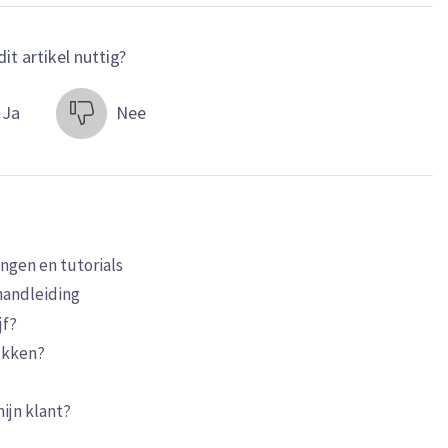
it artikel nuttig?
Ja
Nee
ngen en tutorials
handleiding
jf?
ukken?
ijn klant?