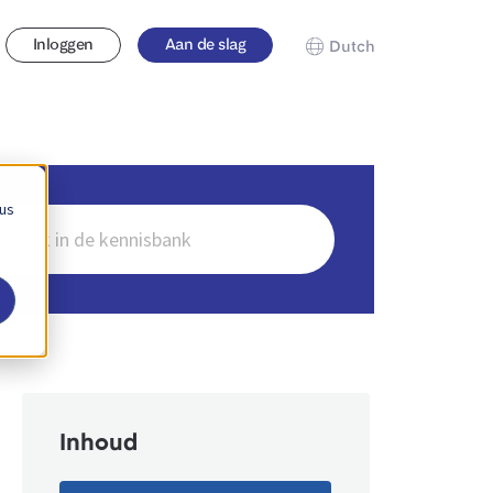
Inloggen
Aan de slag
Dutch
 us
en
Inhoud