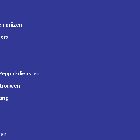
n prijzen
ners
 Peppol-diensten
rtrouwen
king
gen