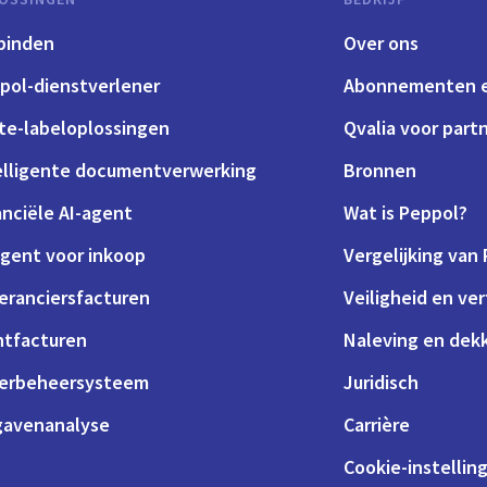
binden
Over ons
pol-dienstverlener
Abonnementen e
te-labeloplossingen
Qvalia voor part
elligente documentverwerking
Bronnen
anciële AI-agent
Wat is Peppol?
agent voor inkoop
Vergelijking van
eranciersfacturen
Veiligheid en ve
ntfacturen
Naleving en dek
erbeheersysteem
Juridisch
gavenanalyse
Carrière
Cookie-instellin