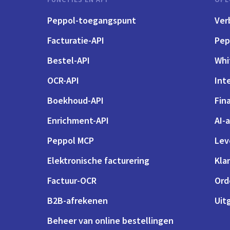
Peppol-toegangspunt
Ver
Facturatie-API
Pep
Bestel-API
Whi
OCR-API
Int
Boekhoud-API
Fin
Enrichment-API
AI-
Peppol MCP
Lev
Elektronische facturering
Kla
Factuur-OCR
Ord
B2B-afrekenen
Uit
Beheer van online bestellingen