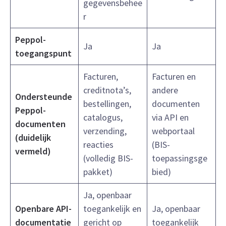
gegevensbehee
r
Peppol-
Ja
Ja
toegangspunt
Facturen,
Facturen en
creditnota’s,
andere
Ondersteunde
bestellingen,
documenten
Peppol-
catalogus,
via API en
documenten
verzending,
webportaal
(duidelijk
reacties
(BIS-
vermeld)
(volledig BIS-
toepassingsge
pakket)
bied)
Ja, openbaar
Openbare API-
toegankelijk en
Ja, openbaar
documentatie
gericht op
toegankelijk