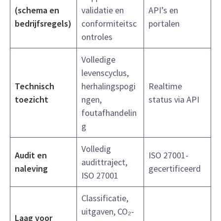
(schema en
validatie en
API’s en
bedrijfsregels)
conformiteitsc
portalen
ontroles
Volledige
levenscyclus,
Technisch
herhalingspogi
Realtime
toezicht
ngen,
status via API
foutafhandelin
g
Volledig
Audit en
ISO 27001-
audittraject,
naleving
gecertificeerd
ISO 27001
Classificatie,
uitgaven, CO₂-
Laag voor