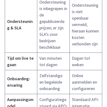
Ondersteuning
Ondersteuning
is inbegrepen in
is niet
de
openbaar
Ondersteunin
gepubliceerde
vermeld;
g & SLA
prijzen; er zijn
hieraan kunnen
SLA’s voor
kosten
bedrijven
verbonden zijn
beschikbaar
Tijd om live te
Van minuten
Dagen tot
gaan
tot dagen
weken
Zelfstandige
Online
Onboarding-
en begeleide
aanmelden en
ervaring
onboarding
configureren
Aanpassingsm
Configuratiege
Standaard API-
odel
stuurd via API’s
integratie