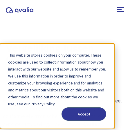
Vergelijking tussen
This website stores cookies on your computer. These
Qvalia en B2Brouter:
cookies are used to collect information about how you
Peppol-platforms
interact with our website and allow us to remember you.
We use this information in order to improve and
customize your browsing experience and for analytics
and metrics about our visitors both on this website and
other media. To find out more about the cookies we
Het kiezen van het juiste Peppol-platform is essentieel
use, see our Privacy Policy.
voor
schaalbare, efficiënte en aan de regelgeving
Accept
conforme elektronische
facturering en zakelijke
berichtenuitwisseling. Hoewel zowel
Qvalia
als