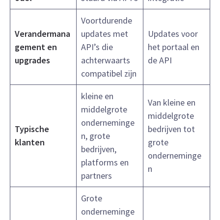
Voortdurende
Verandermana
updates met
Updates voor
gement en
API’s die
het portaal en
upgrades
achterwaarts
de API
compatibel zijn
kleine en
Van kleine en
middelgrote
middelgrote
onderneminge
Typische
bedrijven tot
n, grote
klanten
grote
bedrijven,
onderneminge
platforms en
n
partners
Grote
onderneminge