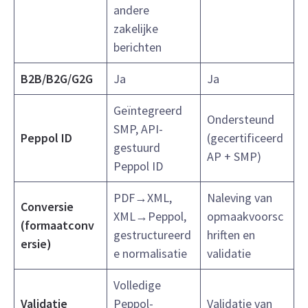
andere
zakelijke
berichten
B2B/B2G/G2G
Ja
Ja
Geïntegreerd
Ondersteund
SMP, API-
Peppol ID
(gecertificeerd
gestuurd
AP + SMP)
Peppol ID
PDF→XML,
Naleving van
Conversie
XML→Peppol,
opmaakvoorsc
(formaatconv
gestructureerd
hriften en
ersie)
e normalisatie
validatie
Volledige
Validatie
Peppol-
Validatie van