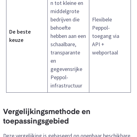
n tot kleine en
middelgrote
bedrijven die
Flexibele
behoefte
Peppol-
De beste
hebben aan een
toegang via
keuze
schaalbare,
API +
transparante
webportaal
en
gegevensrijke
Peppol-
infrastructuur
Vergelijkingsmethode en
toepassingsgebied
Deze vergelijking is gebaseerd op openbaar beschikbare