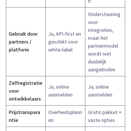
n
Ondersteuning
voor
integraties,
Gebruik door
Ja, API-first en
maar het
partners /
geschikt voor
partnermodel
platform
white-label
wordt niet
duidelijk
aangeboden
Zelfregistratie
Ja, online
Ja, online
voor
aanmelden
aanmelden
ontwikkelaars
Prijstranspara
Overheidsplann
Gratis pakket +
ntie
en
vaste opties