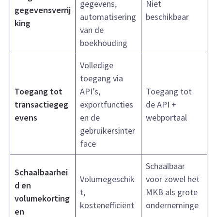
gegevens,
Niet
gegevensverrij
automatisering
beschikbaar
king
van de
boekhouding
Volledige
toegang via
Toegang tot
API’s,
Toegang tot
transactiegeg
exportfuncties
de API +
evens
en de
webportaal
gebruikersinter
face
Schaalbaar
Schaalbaarhei
Volumegeschik
voor zowel het
d en
t,
MKB als grote
volumekorting
kostenefficiënt
onderneminge
en