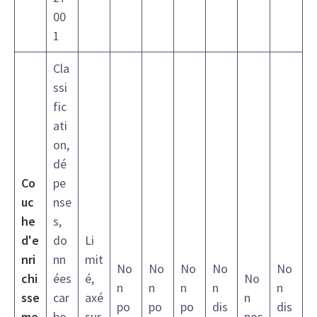
00
1
Cla
ssi
fic
ati
on,
dé
Co
pe
uc
nse
he
s,
d'e
do
Li
nri
nn
mit
No
No
No
No
No
chi
ées
é,
No
n
n
n
n
n
sse
car
axé
n
po
po
po
dis
dis
me
bo
sur
pos