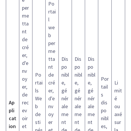
Po
per
rtai
me
l
tta
we
nt
b
de
per
cré
me
er,
tta
Dis
Dis
Dis
d'e
nt
po
po
po
nv
Po
de
nibl
nibl
nibl
oy
Por
rtai
cré
e,
e,
e,
Li
er,
tail
ls
er,
gé
gé
gé
mit
de
s
We
d'e
nér
nér
nér
é
Ap
rec
dis
b
nv
ale
ale
ale
ou
pli
ev
po
de
oy
me
me
me
axé
cat
oir
nibl
sti
er
nt
nt
nt
sur
ion
et
es,
nés
et
de
de
de
la