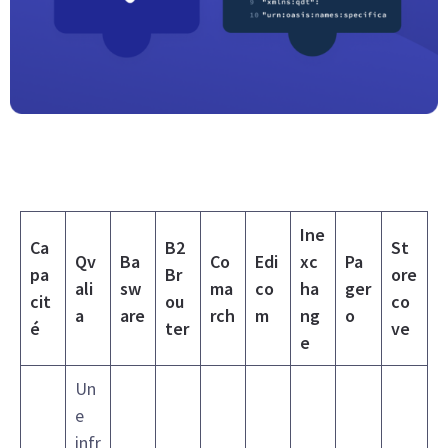
Ine
Ca
B2
St
Qv
Ba
Co
Edi
xc
Pa
pa
Br
ore
ali
sw
ma
co
ha
ger
cit
ou
co
a
are
rch
m
ng
o
é
ter
ve
e
Un
e
infr