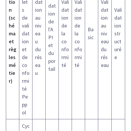
tio
let
dat
Vali
Vali
Vali
dat
n
s
ion
dat
dat
dat
Vali
ion
(sc
de
au
ion
ion
ion
dat
de
hé
vali
niv
de
de
au
ion
l'A
Ba
ma
dat
ea
la
la
niv
str
PI
sic
et
ion
u
co
co
eau
uct
et
règ
et
du
nfo
nfo
du
uré
du
les
de
rés
rmi
rmi
rés
e
por
mé
co
ea
té
té
eau
tail
tie
nfo
u
r)
rmi
té
Pe
pp
ol
Cyc