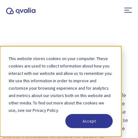
Comparer les
This website stores cookies on your computer. These
plateformes Peppol
cookies are used to collect information about how you
interact with our website and allow us to remember you.
We use this information in order to improve and
customize your browsing experience and for analytics
Il est essentiel de choisir les plateformes Peppol et le
and metrics about our visitors both on this website and
prestataire de services adaptés pour mettre en place
other media. To find out more about the cookies we
use, see our Privacy Policy.
facturation électronique une messagerie d'entreprise
évolutives, efficaces et conformes. Les prestataires se
Accept
distinguent par plateforme technique, la maturité de
leurs API, la rapidité de la mise en service, la