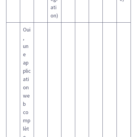
ati
on)
Oui
,
un
e
ap
plic
ati
on
we
b
co
mp
lèt
e