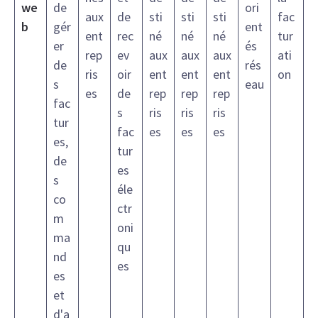
we
de
ori
aux
de
sti
sti
sti
fac
b
gér
ent
ent
rec
né
né
né
tur
er
és
rep
ev
aux
aux
aux
ati
de
rés
ris
oir
ent
ent
ent
on
s
eau
es
de
rep
rep
rep
fac
s
ris
ris
ris
tur
fac
es
es
es
es,
tur
de
es
s
éle
co
ctr
m
oni
ma
qu
nd
es
es
et
d'a