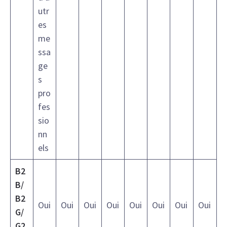
utr
es
me
ssa
ge
s
pro
fes
sio
nn
els
B2
B/
B2
Oui
Oui
Oui
Oui
Oui
Oui
Oui
Oui
G/
G2