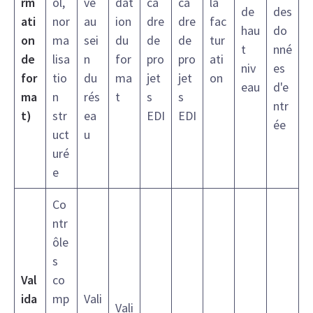
rm
ol,
vé
dat
ca
ca
la
de
des
ati
nor
au
ion
dre
dre
fac
hau
do
on
ma
sei
du
de
de
tur
t
nné
de
lisa
n
for
pro
pro
ati
niv
es
for
tio
du
ma
jet
jet
on
eau
d'e
ma
n
rés
t
s
s
ntr
t)
str
ea
EDI
EDI
ée
uct
u
uré
e
Co
ntr
ôle
s
Val
co
ida
mp
Vali
Vali