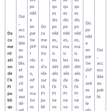
po
qu
qu
qu
nibl
es
es
es
Oui
e
dis
dis
dis
,
Dis
en
Do
po
po
po
acc
po
Do
par
cu
nibl
nibl
nibl
ess
nibl
cu
tie
me
es,
es,
es,
ible
e
me
(AP
nta
ma
ma
ma
au
en
Oui
nt
I
tio
is
is
is
pu
par
,
ati
rés
n
les
les
les
blic
tie
acc
on
ea
d'a
dét
dét
dét
et
(AP
ess
de
u,
ide
ails
ails
ails
de
I
ible
l'A
inf
sur
de
de
de
sti
axé
au
PI
or
l'A
l'A
l'A
l'A
né
es
pub
pu
ma
PI
PI
PI
PI
aux
sur
lic
bli
tio
pu
ne
ne
ne
dé
le
qu
ns
bli
so
so
so
vel
rés