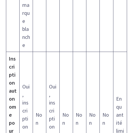
ma
rqu
e
bla
nch
e
Ins
cri
pti
on
Oui
Oui
aut
,
,
on
En
ins
ins
om
qu
cri
cri
e
No
No
No
No
No
ant
pti
pti
po
n
n
n
n
n
ité
on
on
ur
limi