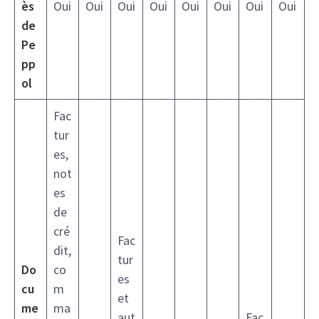
ès
Oui
Oui
Oui
Oui
Oui
Oui
Oui
Oui
de
Pe
pp
ol
Fac
tur
es,
not
es
de
cré
Fac
dit,
tur
Do
co
es
cu
m
et
me
ma
aut
Fac