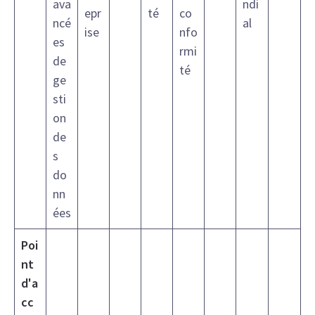
ava
ndi
epr
té
co
ncé
al
ise
nfo
es
rmi
de
té
ge
sti
on
de
s
do
nn
ées
Poi
nt
d'a
cc