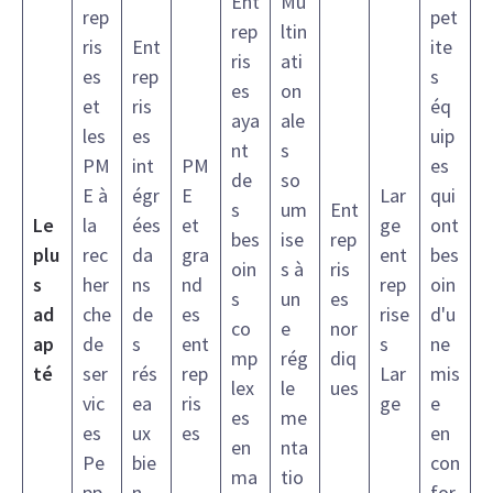
Ent
Mu
rep
pet
rep
ltin
ris
Ent
ite
ris
ati
es
rep
s
es
on
et
ris
éq
aya
ale
les
es
uip
nt
s
PM
int
PM
es
de
so
E à
égr
E
Lar
qui
s
um
Ent
Le
la
ées
et
ge
ont
bes
ise
rep
plu
rec
da
gra
ent
bes
oin
s à
ris
s
her
ns
nd
rep
oin
s
un
es
ad
che
de
es
rise
d'u
co
e
nor
ap
de
s
ent
s
ne
mp
rég
diq
té
ser
rés
rep
Lar
mis
lex
le
ues
vic
ea
ris
ge
e
es
me
es
ux
es
en
en
nta
Pe
bie
con
ma
tio
pp
n
for