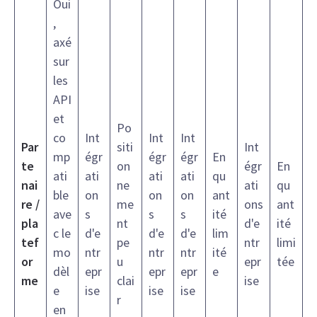
Oui
,
axé
sur
les
API
et
Po
co
Int
Int
Int
Par
siti
Int
mp
égr
égr
égr
En
te
on
égr
En
ati
ati
ati
ati
qu
nai
ne
ati
qu
ble
on
on
on
ant
re /
me
ons
ant
ave
s
s
s
ité
pla
nt
d'e
ité
c le
d'e
d'e
d'e
lim
tef
pe
ntr
limi
mo
ntr
ntr
ntr
ité
or
u
epr
tée
dèl
epr
epr
epr
e
me
clai
ise
e
ise
ise
ise
r
en