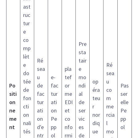
ast
ruc
tur
e
co
Pre
mp
sta
lèt
Ré
tair
e
Ré
sea
pla
e
do
sea
u
e-
tef
mo
tée
op
u
Po
de
fac
or
ndi
Pas
de
éra
co
siti
fac
tur
me
al
ser
fon
teu
m
on
tur
ati
EDI
de
elle
cti
r
me
ne
ati
on
et
ser
Pe
on
nor
rcia
me
on
Pe
co
vic
pp
nali
diq
l
nt
d'e
pp
nfo
es
ol
tés
ue
mo
ntr
ol
rmi
de