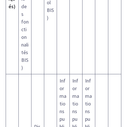
ol
és)
de
BIS
s
)
fon
cti
on
nali
tés
BIS
)
Inf
Inf
Inf
or
or
or
ma
ma
ma
tio
tio
tio
ns
ns
ns
pu
pu
pu
Dis
bli
bli
bli