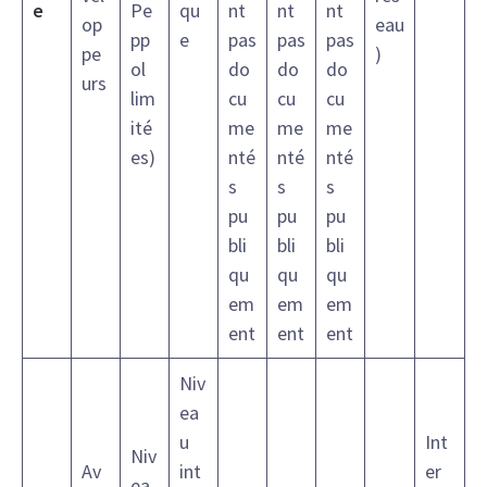
e
Pe
qu
nt
nt
nt
op
eau
pp
e
pas
pas
pas
pe
)
ol
do
do
do
urs
lim
cu
cu
cu
ité
me
me
me
es)
nté
nté
nté
s
s
s
pu
pu
pu
bli
bli
bli
qu
qu
qu
em
em
em
ent
ent
ent
Niv
ea
u
Int
Niv
Av
int
er
ea