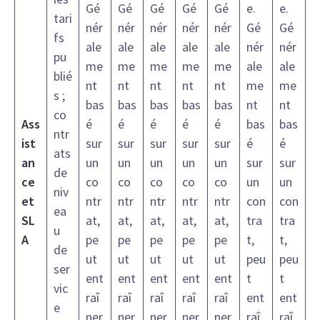
Gé
Gé
Gé
Gé
Gé
e.
e.
tari
nér
nér
nér
nér
nér
Gé
Gé
fs
ale
ale
ale
ale
ale
nér
nér
pu
me
me
me
me
me
ale
ale
blié
nt
nt
nt
nt
nt
me
me
s ;
bas
bas
bas
bas
bas
nt
nt
co
Ass
é
é
é
é
é
bas
bas
ntr
ist
sur
sur
sur
sur
sur
é
é
ats
an
un
un
un
un
un
sur
sur
de
ce
co
co
co
co
co
un
un
niv
et
ntr
ntr
ntr
ntr
ntr
con
con
ea
SL
at,
at,
at,
at,
at,
tra
tra
u
A
pe
pe
pe
pe
pe
t,
t,
de
ut
ut
ut
ut
ut
peu
peu
ser
ent
ent
ent
ent
ent
t
t
vic
raî
raî
raî
raî
raî
ent
ent
e
ner
ner
ner
ner
ner
raî
raî