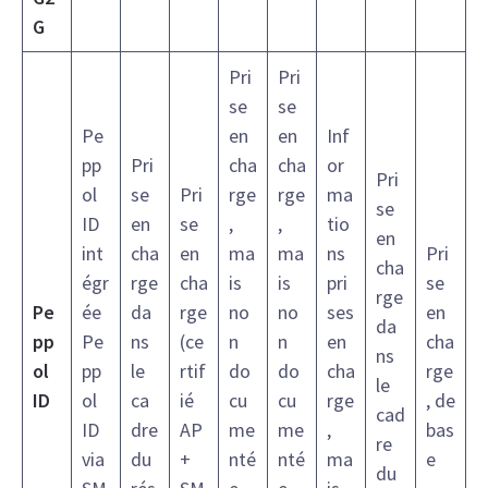
G
Pri
Pri
se
se
Pe
en
en
Inf
pp
Pri
cha
cha
or
Pri
ol
se
Pri
rge
rge
ma
se
ID
en
se
,
,
tio
en
int
cha
en
ma
ma
ns
Pri
cha
égr
rge
cha
is
is
pri
se
rge
Pe
ée
da
rge
no
no
ses
en
da
pp
Pe
ns
(ce
n
n
en
cha
ns
ol
pp
le
rtif
do
do
cha
rge
le
ID
ol
ca
ié
cu
cu
rge
, de
cad
ID
dre
AP
me
me
,
bas
re
via
du
+
nté
nté
ma
e
du