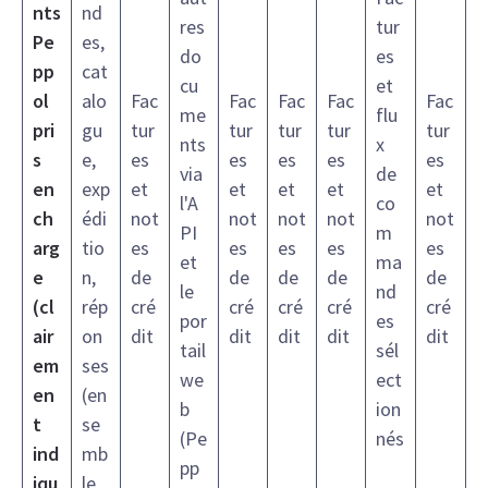
nts
nd
res
tur
Pe
es,
do
es
pp
cat
cu
et
ol
alo
Fac
Fac
Fac
Fac
Fac
me
flu
pri
gu
tur
tur
tur
tur
tur
nts
x
s
e,
es
es
es
es
es
via
de
en
exp
et
et
et
et
et
l'A
co
ch
édi
not
not
not
not
not
PI
m
arg
tio
es
es
es
es
es
et
ma
e
n,
de
de
de
de
de
le
nd
(cl
rép
cré
cré
cré
cré
cré
por
es
air
on
dit
dit
dit
dit
dit
tail
sél
em
ses
we
ect
en
(en
b
ion
t
se
(Pe
nés
ind
mb
pp
iqu
le