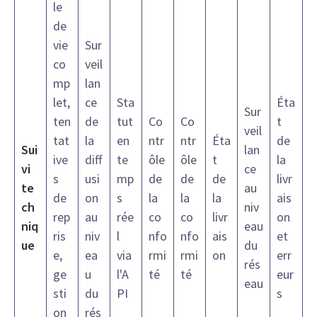
le
de
vie
Sur
co
veil
mp
lan
let,
ce
Sta
Éta
Sur
ten
de
tut
Co
Co
t
veil
tat
la
en
ntr
ntr
Éta
de
Sui
lan
ive
diff
te
ôle
ôle
t
la
vi
ce
s
usi
mp
de
de
de
livr
te
au
de
on
s
la
la
la
ais
ch
niv
rep
au
rée
co
co
livr
on
niq
eau
ris
niv
l
nfo
nfo
ais
et
ue
du
e,
ea
via
rmi
rmi
on
err
rés
ge
u
l'A
té
té
eur
eau
sti
du
PI
s
on
rés