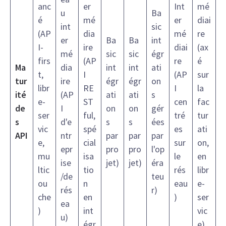
anc
er
Int
mé
u
Ba
é
mé
er
diai
int
sic
(AP
dia
mé
re
er
Ba
Ba
int
I-
ire
diai
(ax
mé
sic
sic
égr
firs
(AP
re
é
Ma
dia
int
int
ati
t,
I
(AP
sur
tur
ire
égr
égr
on
libr
RE
I
la
ité
(AP
ati
ati
s
e-
ST
cen
fac
de
I
on
on
gér
ser
ful,
tré
tur
s
d'e
s
s
ées
vic
spé
es
ati
API
ntr
par
par
par
e,
cial
sur
on,
epr
pro
pro
l'op
mu
isa
le
en
ise
jet)
jet)
éra
ltic
tio
rés
libr
/de
teu
ou
n
eau
e-
rés
r)
che
en
)
ser
ea
)
int
vic
u)
égr
e)