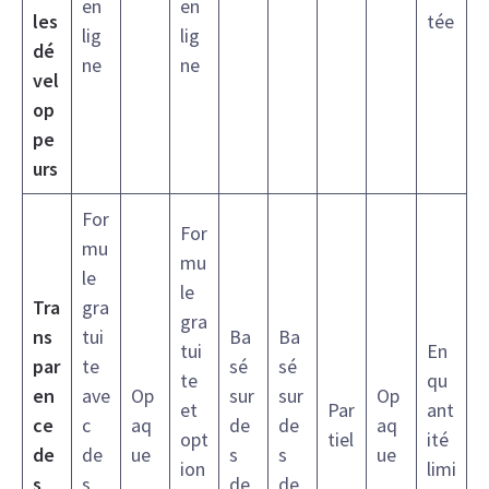
en
en
les
tée
lig
lig
dé
ne
ne
vel
op
pe
urs
For
For
mu
mu
le
le
Tra
gra
gra
ns
tui
Ba
Ba
tui
En
par
te
sé
sé
te
qu
en
ave
Op
sur
sur
Op
et
Par
ant
ce
c
aq
de
de
aq
opt
tiel
ité
de
de
ue
s
s
ue
ion
limi
s
s
de
de