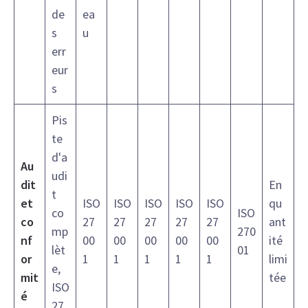
de
ea
s
u
err
eur
s
Pis
te
d'a
Au
udi
dit
En
t
et
ISO
ISO
ISO
ISO
ISO
qu
co
ISO
co
27
27
27
27
27
ant
mp
270
nf
00
00
00
00
00
ité
lèt
01
or
1
1
1
1
1
limi
e,
mit
tée
ISO
é
27