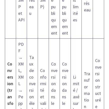
SM
rés
SM
e
e
is
rés
P
ea
P)
pu
pu
lim
eau
et
u
bli
bli
ité
API
qu
qu
es
em
em
ent
ent
PD
F
→
Ta
Co
Co
XM
ux
Co
Co
nve
nv
L,
de
Co
nve
nve
Tra
rsi
ers
XM
co
nfo
rsi
rsi
Li
nsf
on
ion
L
nve
rmi
on
on
mit
or
str
(tr
→
rsi
té
da
da
é /
ma
uct
an
Pe
on
et
ns
ns
axé
tio
uré
sfo
pp
éle
vali
le
le
sur
n
e