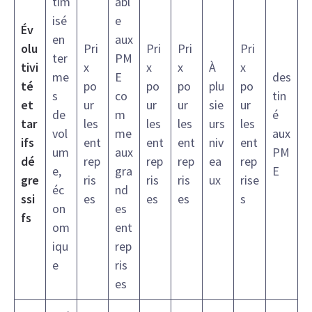
tim
abl
isé
e
Év
en
aux
olu
Pri
Pri
Pri
Pri
ter
PM
tivi
x
x
x
À
x
me
E
des
té
po
po
po
plu
po
s
co
tin
et
ur
ur
ur
sie
ur
de
m
é
tar
les
les
les
urs
les
vol
me
aux
ifs
ent
ent
ent
niv
ent
um
aux
PM
dé
rep
rep
rep
ea
rep
e,
gra
E
gre
ris
ris
ris
ux
rise
éc
nd
ssi
es
es
es
s
on
es
fs
om
ent
iqu
rep
e
ris
es