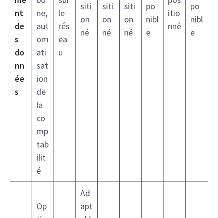
siti
siti
siti
po
po
nt
ne,
le
itio
on
on
on
nibl
nibl
de
aut
rés
nné
né
né
né
e
e
s
om
ea
do
ati
u
nn
sat
ée
ion
s
de
la
co
mp
tab
ilit
é
Ad
Op
apt