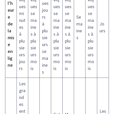
l'h
ues
ues
ues
ues
ues
ues
eur
jou
mi
se
se
se
se
e
rs
Se
nut
ma
ma
ma
ma
de
à
ma
Jo
es
ine
ine
ine
ine
la
plu
ine
urs
à
s à
s à
s à
s à
mis
sie
s
plu
plu
plu
plu
plu
e
urs
sie
sie
sie
sie
sie
en
se
urs
urs
urs
urs
urs
lig
ma
jou
mo
mo
mo
mo
ne
ine
rs
is
is
is
is
s
Les
gra
nd
es
ent
Les