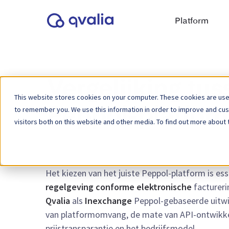
Platform
Vergelijking tu
This website stores cookies on your computer. These cookies are used
to remember you. We use this information in order to improve and cu
Peppol-platfor
visitors both on this website and other media. To find out more about 
Het kiezen van het juiste Peppol-platform is es
regelgeving conforme elektronische
factureri
Qvalia
als
Inexchange
Peppol-gebaseerde uitwis
van platformomvang, de mate van API-ontwikkeli
prijstransparantie en het bedrijfsmodel.