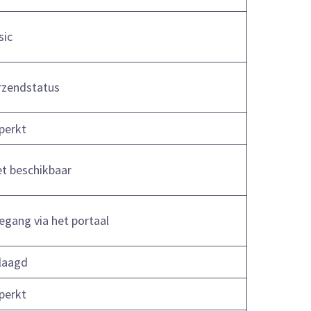
sic
rzendstatus
perkt
et beschikbaar
egang via het portaal
laagd
perkt