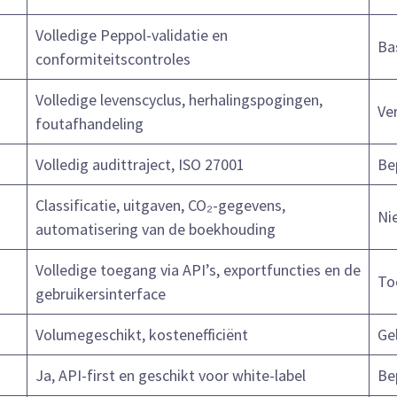
Volledige Peppol-validatie en
Ba
conformiteitscontroles
Volledige levenscyclus, herhalingspogingen,
Ve
foutafhandeling
Volledig audittraject, ISO 27001
Be
Classificatie, uitgaven, CO₂-gegevens,
Ni
automatisering van de boekhouding
Volledige toegang via API’s, exportfuncties en de
To
gebruikersinterface
Volumegeschikt, kostenefficiënt
Ge
Ja, API-first en geschikt voor white-label
Be