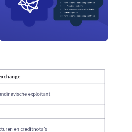
exchange
andinavische exploitant
cturen en creditnota’s