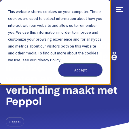
This website stores cookies on your computer. These
cookies are used to collect information about how you
interact with our website and allow us to remember
TERUG
BLOGBERICHT
20 NOVEMBER 2025
you. We use this information in order to improve and
customize your browsing experience and for analytics
De ultieme gids voor
and metrics about our visitors both on this website
and other media. To find out more about the cookies
e-facturering in België
we use, see our Privacy Policy.
in 2026: wat u moet
Accept
weten en hoe u
verbinding maakt met
Peppol
Peppol