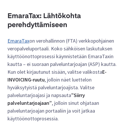
EmaraTax: Lähtökohta
perehdyttämiseen
EmaraTax
on verohallinnon (FTA) verkkopohjainen
veropalveluportaali. Koko sähköisen laskutuksen
käyttöönottoprosessi käynnistetään EmaraTaxin
kautta – ei suoraan palveluntarjoajan (ASP) kautta.
Kun olet kirjautunut sisään, valitse valikosta
E-
INVOICING-ruutu
, jolloin näet luettelon
hyväksytyistä palveluntarjoajista. Valitse
palveluntarjoajasi ja napsauta
”Siirry
palveluntarjoajaan”
, jolloin sinut ohjataan
palveluntarjoajan portaaliin ja voit jatkaa
käyttöönottoprosessia.