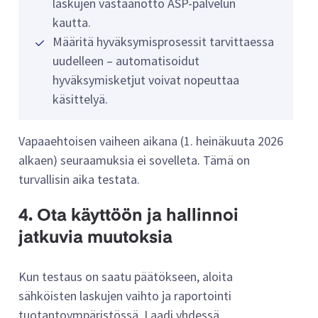
laskujen vastaanotto ASP-palvelun
kautta.
Määritä hyväksymisprosessit tarvittaessa
uudelleen – automatisoidut
hyväksymisketjut voivat nopeuttaa
käsittelyä.
Vapaaehtoisen vaiheen aikana (1. heinäkuuta 2026
alkaen) seuraamuksia ei sovelleta. Tämä on
turvallisin aika testata.
4. Ota käyttöön ja hallinnoi
jatkuvia muutoksia
Kun testaus on saatu päätökseen, aloita
sähköisten laskujen vaihto ja raportointi
tuotantoympäristössä. Laadi yhdessä