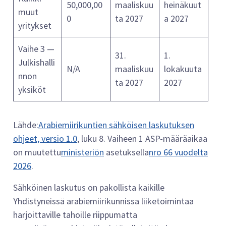
50,000,00
maaliskuu
heinäkuut
muut
0
ta 2027
a 2027
yritykset
Vaihe 3 —
31.
1.
Julkishalli
N/A
maaliskuu
lokakuuta
nnon
ta 2027
2027
yksiköt
Lähde:
Arabiemiirikuntien sähköisen laskutuksen
ohjeet, versio 1.0
, luku 8. Vaiheen 1 ASP-määräaikaa
on muutettu
ministeriön
asetuksella
nro 66 vuodelta
2026
.
Sähköinen laskutus on pakollista kaikille
Yhdistyneissä arabiemiirikunnissa liiketoimintaa
harjoittaville tahoille riippumatta