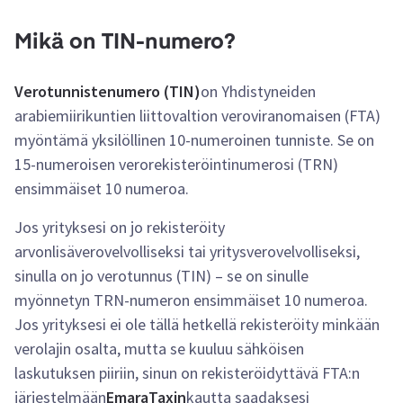
Mikä on TIN-numero?
Verotunnistenumero (TIN)
on Yhdistyneiden
arabiemiirikuntien liittovaltion veroviranomaisen (FTA)
myöntämä yksilöllinen 10-numeroinen tunniste. Se on
15-numeroisen verorekisteröintinumerosi (TRN)
ensimmäiset 10 numeroa.
Jos yrityksesi on jo rekisteröity
arvonlisäverovelvolliseksi tai yritysverovelvolliseksi,
sinulla on jo verotunnus (TIN) – se on sinulle
myönnetyn TRN-numeron ensimmäiset 10 numeroa.
Jos yrityksesi ei ole tällä hetkellä rekisteröity minkään
verolajin osalta, mutta se kuuluu sähköisen
laskutuksen piiriin, sinun on rekisteröidyttävä FTA:n
järjestelmään
EmaraTaxin
kautta saadaksesi