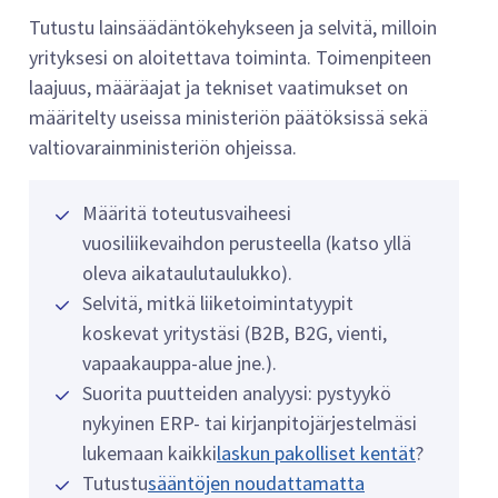
Tutustu lainsäädäntökehykseen ja selvitä, milloin
yrityksesi on aloitettava toiminta. Toimenpiteen
laajuus, määräajat ja tekniset vaatimukset on
määritelty useissa ministeriön päätöksissä sekä
valtiovarainministeriön ohjeissa.
Määritä toteutusvaiheesi
vuosiliikevaihdon perusteella (katso yllä
oleva aikataulutaulukko).
Selvitä, mitkä liiketoimintatyypit
koskevat yritystäsi (B2B, B2G, vienti,
vapaakauppa-alue jne.).
Suorita puutteiden analyysi: pystyykö
nykyinen ERP- tai kirjanpitojärjestelmäsi
lukemaan kaikki
laskun pakolliset kentät
?
Tutustu
sääntöjen noudattamatta