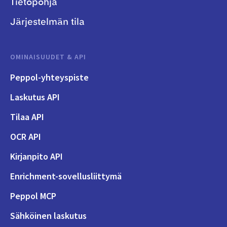
Tietopohja
Järjestelmän tila
OMINAISUUDET & API
Peppol-yhteyspiste
Laskutus API
Tilaa API
OCR API
Kirjanpito API
Enrichment-sovellusliittymä
Peppol MCP
Sähköinen laskutus