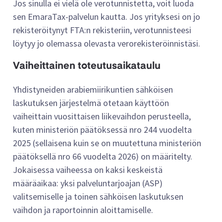
Jos sinulla ei vielä ole verotunnistetta, voit luoda
sen EmaraTax-palvelun kautta. Jos yrityksesi on jo
rekisteröitynyt FTA:n rekisteriin, verotunnisteesi
löytyy jo olemassa olevasta verorekisteröinnistäsi.
Vaiheittainen toteutusaikataulu
Yhdistyneiden arabiemiirikuntien sähköisen
laskutuksen järjestelmä otetaan käyttöön
vaiheittain vuosittaisen liikevaihdon perusteella,
kuten ministeriön päätöksessä nro 244 vuodelta
2025 (sellaisena kuin se on muutettuna ministeriön
päätöksellä nro 66 vuodelta 2026) on määritelty.
Jokaisessa vaiheessa on kaksi keskeistä
määräaikaa: yksi palveluntarjoajan (ASP)
valitsemiselle ja toinen sähköisen laskutuksen
vaihdon ja raportoinnin aloittamiselle.