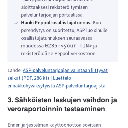
aloittaaksesi rekisteröitymisen
palveluntarjoajan portaalissa.
Hanki Peppol-osallistujatunnus.
Kun
perehdytys on suoritettu, ASP luo sinulle
osallistujatunnuksen seuraavassa
muodossa
ja
0235:<your TIN>
rekisteröidä se Peppol-verkostoon.
Lähde:
ASP-palveluntarjoajan valintaan liittyvät
seikat (PDF, 286 kt)
|
Luettelo
ennakkohyväksytyistä ASP-palveluntarjoajista
3. Sähköisten laskujen vaihdon ja
veroraportoinnin testaaminen
Ennen järjestelmän käyttöönottoa sovitaan