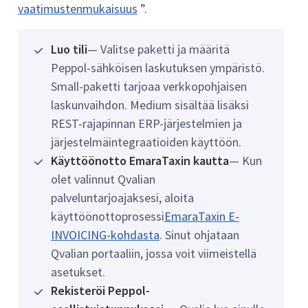
vaatimustenmukaisuus
”.
Luo tili
— Valitse paketti ja määritä
Peppol-sähköisen laskutuksen ympäristö.
Small-paketti tarjoaa verkkopohjaisen
laskunvaihdon. Medium sisältää lisäksi
REST-rajapinnan ERP-järjestelmien ja
järjestelmäintegraatioiden käyttöön.
Käyttöönotto EmaraTaxin kautta
— Kun
olet valinnut Qvalian
palveluntarjoajaksesi, aloita
käyttöönottoprosessi
EmaraTaxin E-
INVOICING-kohdasta
. Sinut ohjataan
Qvalian portaaliin, jossa voit viimeistellä
asetukset.
Rekisteröi Peppol-