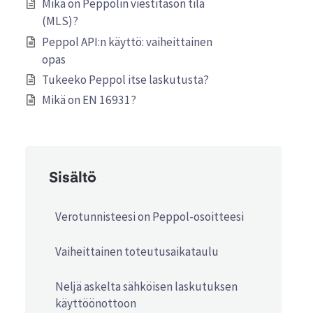
Mikä on Peppolin viestitason tila
(MLS)?
Peppol API:n käyttö: vaiheittainen
opas
Tukeeko Peppol itse laskutusta?
Mikä on EN 16931?
Sisältö
Verotunnisteesi on Peppol-osoitteesi
Vaiheittainen toteutusaikataulu
Neljä askelta sähköisen laskutuksen
käyttöönottoon