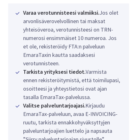
Varaa verotunnisteesi valmiiksi.
Jos olet
arvonlisäverovelvollinen tai maksat
yhteisöveroa, verotunnisteesi on TRN-
numerosi ensimmäiset 10 numeroa. Jos
et ole, rekisteröidy FTA:n palveluun
EmaraTaxin kautta saadaksesi
verotunnisteen.
Tarkista yrityksesi tiedot.
Varmista
ennen rekisteröitymistä, että toimilupasi,
osoitteesi ja yhteystietosi ovat ajan
tasalla EmaraTax-palvelussa.
Valitse palveluntarjoajasi.
Kirjaudu
EmaraTax-palveluun, avaa E-INVOICING-
ruutu, tarkista ennakkohyväksyttyjen
palveluntarjoajien luettelo ja napsauta
”Siirry palveluntarjoajan sivustolle”