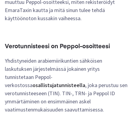
muuttuu Peppol-osoitteeksi, miten rekisteröidyt
EmaraTaxin kautta ja mitä sinun tulee tehdä
käyttöönoton kussakin vaiheessa.
Verotunnisteesi on Peppol-osoitteesi
Yhdistyneiden arabiemiirikuntien sähköisen
laskutuksen järjestelmässä jokainen yritys
tunnistetaan Peppol-
verkostossa
osallistujatunnisteella
, joka perustuu sen
verotunnisteeseen (TIN). TIN-, TRN- ja Peppol ID
ymmärtäminen on ensimmäinen askel
vaatimustenmukaisuuden saavuttamisessa.