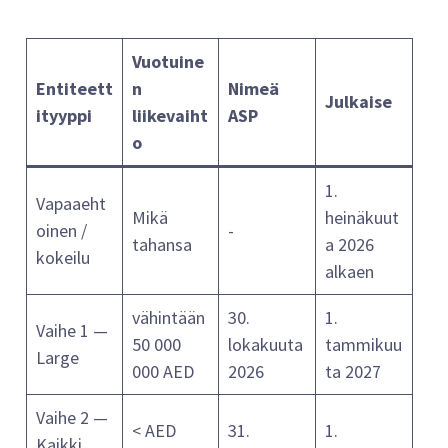
Vuotuine
Entiteett
n
Nimeä
Julkaise
ityyppi
liikevaiht
ASP
o
1.
Vapaaeht
Mikä
heinäkuut
oinen /
-
tahansa
a 2026
kokeilu
alkaen
vähintään
30.
1.
Vaihe 1 —
50 000
lokakuuta
tammikuu
Large
000 AED
2026
ta 2027
Vaihe 2 —
< AED
31.
1.
Kaikki