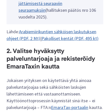
jättämisestä seuraaviin
seuraamuksiin
(hallituksen päätös nro 106
vuodelta 2025).
Lähde:
Arabiemiirikuntien sähköisen laskutuksen
ohjeet (PDF, 2 Mt)
|
Pakolliset kentät (PDF, 495 kt)
2. Valitse hyväksytty
palveluntarjoaja ja rekisteröidy
EmaraTaxin kautta
Jokaisen yrityksen on käytettävä yhtä ainoaa
palveluntarjoajaa sekä sähköisten laskujen
lähettämiseen että vastaanottamiseen.
Käyttöönottoprosessin käynnistät sinä itse – ei
palveluntarjoaja – FTA:n
EmaraTax-portaalin
kautta.