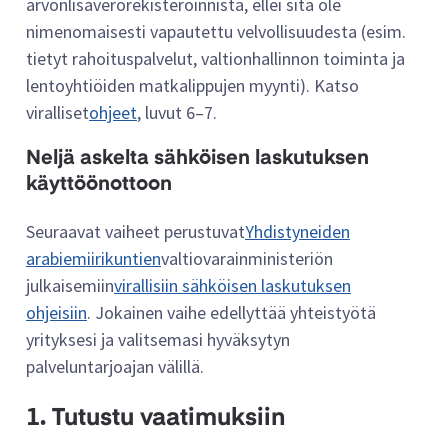
arvonlisäverorekisteröinnistä, ellei sitä ole
nimenomaisesti vapautettu velvollisuudesta (esim.
tietyt rahoituspalvelut, valtionhallinnon toiminta ja
lentoyhtiöiden matkalippujen myynti). Katso
viralliset
ohjeet
, luvut 6–7.
Neljä askelta sähköisen laskutuksen
käyttöönottoon
Seuraavat vaiheet perustuvat
Yhdistyneiden
arabiemiirikuntien
valtiovarainministeriön
julkaisemiin
virallisiin sähköisen laskutuksen
ohjeisiin
. Jokainen vaihe edellyttää yhteistyötä
yrityksesi ja valitsemasi hyväksytyn
palveluntarjoajan välillä.
1. Tutustu vaatimuksiin