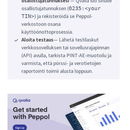
osallistujatunnuksesi
— Qvalia luo sinulle
osallistujatunnuksen (
0235:<your
) ja rekisteröidä se Peppol-
TIN>
verkostoon osana
käyttöönottoprosessia.
Aloita testaus
— Lähetä testilaskut
verkkosovelluksen tai sovellusrajapinnan
(API) avulla, tarkista PINT-AE-muotoilu ja
varmista, että pörssi- ja verotietojen
raportointi toimii alusta loppuun.