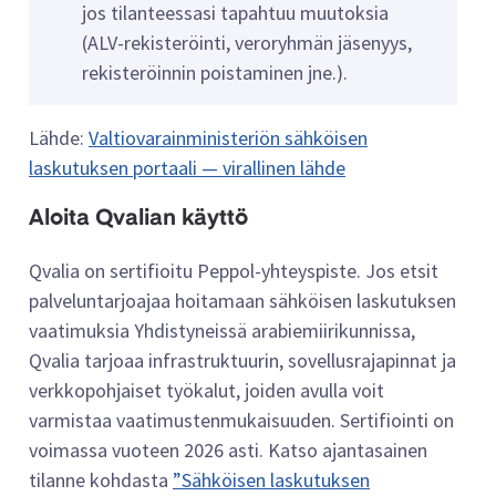
jos tilanteessasi tapahtuu muutoksia
(ALV-rekisteröinti, veroryhmän jäsenyys,
rekisteröinnin poistaminen jne.).
Lähde:
Valtiovarainministeriön sähköisen
laskutuksen portaali — virallinen lähde
Aloita Qvalian käyttö
Qvalia on sertifioitu Peppol-yhteyspiste. Jos etsit
palveluntarjoajaa hoitamaan sähköisen laskutuksen
vaatimuksia Yhdistyneissä arabiemiirikunnissa,
Qvalia tarjoaa infrastruktuurin, sovellusrajapinnat ja
verkkopohjaiset työkalut, joiden avulla voit
varmistaa vaatimustenmukaisuuden. Sertifiointi on
voimassa vuoteen 2026 asti. Katso ajantasainen
tilanne kohdasta
”Sähköisen laskutuksen