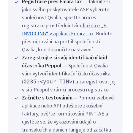
Registrace přes EmaraTax
— Jakmile si
jako svého poskytovatele ASP vyberete
společnost Qvalia, spusťte proces
registrace prostřednictvím
dlaždice „E-
INVOICING“ v aplikaci EmaraTax
. Budete
přesměrováni na portál společnosti
Qvalia, kde dokončíte nastavení.
Zaregistrujte si svůj identifikační kód
účastníka Peppol
— Společnost Qvalia
vám vytvoří identifikační číslo účastníka
(
) a zaregistrovat jej
0235:<your TIN>
v síti Peppol v rámci procesu registrace.
Začněte s testováním
— Pomocí webové
aplikace nebo API odešlete zkušební
faktury, ověřte formátování PINT-AE a
ujistěte se, že vykazování údajů o
transakcích a daních funguje od začátku