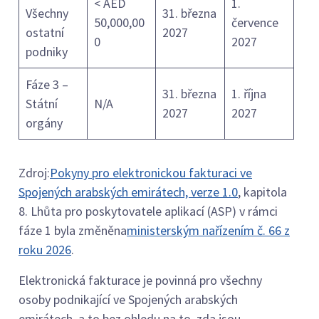
< AED
1.
Všechny
31. března
50,000,00
července
ostatní
2027
0
2027
podniky
Fáze 3 –
31. března
1. října
Státní
N/A
2027
2027
orgány
Zdroj:
Pokyny pro elektronickou fakturaci ve
Spojených arabských emirátech, verze 1.0
, kapitola
8. Lhůta pro poskytovatele aplikací (ASP) v rámci
fáze 1 byla změněna
ministerským nařízením č. 66 z
roku 2026
.
Elektronická fakturace je povinná pro všechny
osoby podnikající ve Spojených arabských
emirátech, a to bez ohledu na to, zda jsou