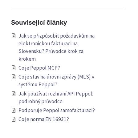
Související články
Jak se přizpůsobit požadavkům na
elektronickou fakturaci na
Slovensku? Průvodce krok za
krokem
Co je Peppol MCP?
Co je stav na úrovni zprávy (MLS) v
systému Peppol?
Jak používat rozhraní API Peppol:
podrobný průvodce
Podporuje Peppol samofakturaci?
Co je norma EN 16931?