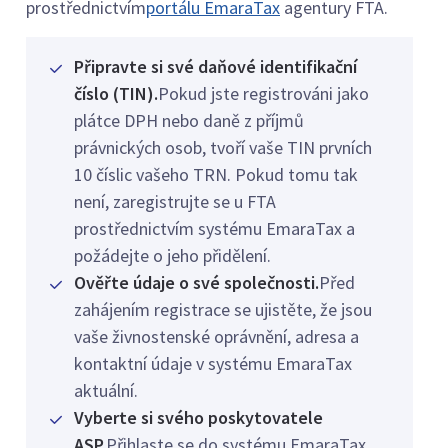
prostřednictvím
portálu EmaraTax
agentury FTA.
Připravte si své daňové identifikační
číslo (TIN).
Pokud jste registrováni jako
plátce DPH nebo daně z příjmů
právnických osob, tvoří vaše TIN prvních
10 číslic vašeho TRN. Pokud tomu tak
není, zaregistrujte se u FTA
prostřednictvím systému EmaraTax a
požádejte o jeho přidělení.
Ověřte údaje o své společnosti.
Před
zahájením registrace se ujistěte, že jsou
vaše živnostenské oprávnění, adresa a
kontaktní údaje v systému EmaraTax
aktuální.
Vyberte si svého poskytovatele
ASP.
Přihlaste se do systému EmaraTax,