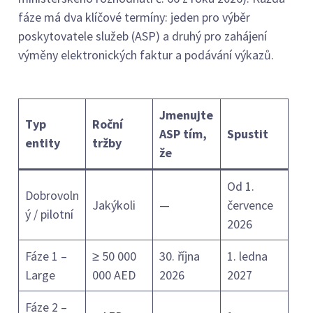
fáze má dva klíčové termíny: jeden pro výběr
poskytovatele služeb (ASP) a druhý pro zahájení
výměny elektronických faktur a podávání výkazů.
Jmenujte
Typ
Roční
ASP tím,
Spustit
entity
tržby
že
Od 1.
Dobrovoln
Jakýkoli
—
července
ý / pilotní
2026
Fáze 1 –
≥ 50 000
30. října
1. ledna
Large
000 AED
2026
2027
Fáze 2 –