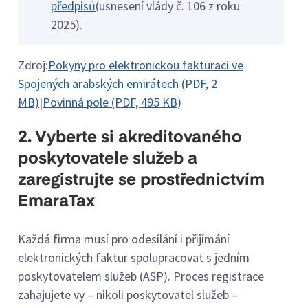
předpisů
(usnesení vlády č. 106 z roku
2025).
Zdroj:
Pokyny pro elektronickou fakturaci ve
Spojených arabských emirátech (PDF, 2
MB)
|
Povinná pole (PDF, 495 KB)
2. Vyberte si akreditovaného
poskytovatele služeb a
zaregistrujte se prostřednictvím
EmaraTax
Každá firma musí pro odesílání i přijímání
elektronických faktur spolupracovat s jedním
poskytovatelem služeb (ASP). Proces registrace
zahajujete vy – nikoli poskytovatel služeb –