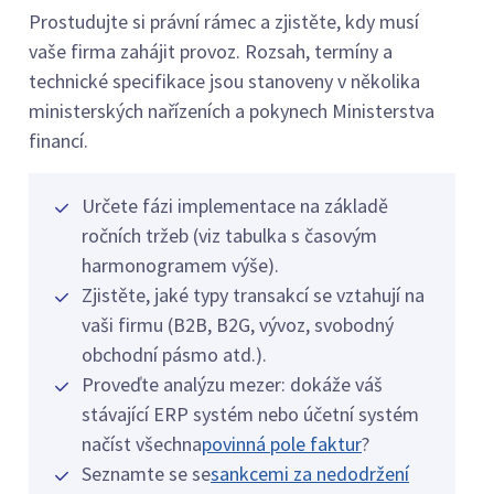
Prostudujte si právní rámec a zjistěte, kdy musí
vaše firma zahájit provoz. Rozsah, termíny a
technické specifikace jsou stanoveny v několika
ministerských nařízeních a pokynech Ministerstva
financí.
Určete fázi implementace na základě
ročních tržeb (viz tabulka s časovým
harmonogramem výše).
Zjistěte, jaké typy transakcí se vztahují na
vaši firmu (B2B, B2G, vývoz, svobodný
obchodní pásmo atd.).
Proveďte analýzu mezer: dokáže váš
stávající ERP systém nebo účetní systém
načíst všechna
povinná pole faktur
?
Seznamte se se
sankcemi za nedodržení