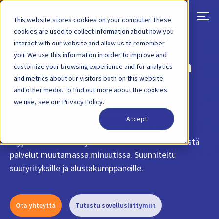
This website stores cookies on your computer. These
cookies are used to collect information about how you
interact with our website and allow us to remember
you. We use this information in order to improve and
Liiketoimintaprosessien
customize your browsing experience and for analytics
and metrics about our visitors both on this website
infrastruktuuri
and other media. To find out more about the cookies
we use, see our Privacy Policy.
Peppolin sähköisestä laskutuksesta ja
Accept
yritysviestinnästä aina ostoreskontran ja
myyntireskontran täyteen automatisointiin. Yhdistä
palvelut muutamassa minuutissa. Suunniteltu
suuryrityksille ja alustakumppaneille.
Ota yhteyttä
Tutustu sovellusliittymiin