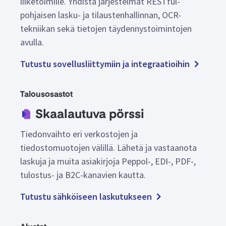
liiketoimille. Yhdistä järjestelmät RESTful-
pohjaisen lasku- ja tilaustenhallinnan, OCR-
tekniikan sekä tietojen täydennystoimintojen
avulla.
Tutustu sovellusliittymiin ja integraatioihin
Talousosastot
Skaalautuva pörssi
Tiedonvaihto eri verkostojen ja
tiedostomuotojen välillä. Lähetä ja vastaanota
laskuja ja muita asiakirjoja Peppol-, EDI-, PDF-,
tulostus- ja B2C-kanavien kautta.
Tutustu sähköiseen laskutukseen