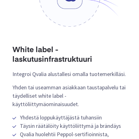
White label -
laskutusinfrastruktuuri
Integroi Qvalia alustallesi omalla tuotemerkilläsi.
Yhden tai useamman asiakkaan taustapalvelu tai
täydelliset white label -
käyttöliittymäominaisuudet.
Yhdestä loppukäyttäjästä tuhansiin
Täysin räätälöity käyttöliittymä ja brändäys
Qvalia huolehtii Peppol-sertifioinnista,