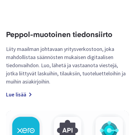
Tilinpäätösrakenteesi perusteella koulutettu
Lue lisää
tekoäly-esikäsittely
Analysoi kuluja rivikohtaisesti
Hyväksy laskut mobiilisovelluksessa
Peppol-muotoinen tiedonsiirto
Lue lisää
Liity maailman johtavaan yritysverkostoon, joka
mahdollistaa säännösten mukaisen digitaalisen
tiedonvaihdon. Luo, lähetä ja vastaanota viestejä,
jotka liittyvät laskuihin, tilauksiin, tuoteluetteloihin ja
muihin asiakirjoihin.
Lue lisää