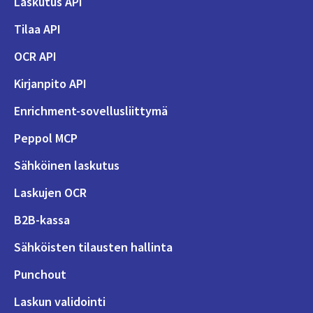
Laskutus API
Tilaa API
OCR API
Kirjanpito API
Enrichment-sovellusliittymä
Peppol MCP
Sähköinen laskutus
Laskujen OCR
B2B-kassa
Sähköisten tilausten hallinta
Punchout
Laskun validointi