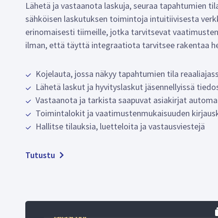
Lähetä ja vastaanota laskuja, seuraa tapahtumien tilaa
sähköisen laskutuksen toimintoja intuitiivisesta verk
erinomaisesti tiimeille, jotka tarvitsevat vaatimuste
ilman, että täyttä integraatiota tarvitsee rakentaa he
Kojelauta, jossa näkyy tapahtumien tila reaaliajas
Lähetä laskut ja hyvityslaskut jäsennellyissä tie
Vastaanota ja tarkista saapuvat asiakirjat automa
Toimintalokit ja vaatimustenmukaisuuden kirjaus
Hallitse tilauksia, luetteloita ja vastausviestejä
Tutustu
JavaScript