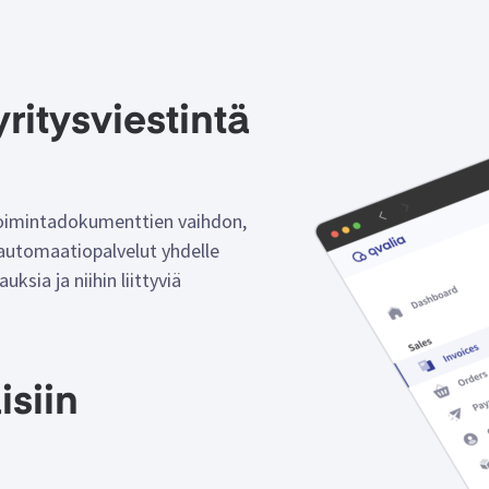
ritysviestintä
etoimintadokumenttien vaihdon,
 automaatiopalvelut yhdelle
auksia ja niihin liittyviä
isiin