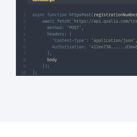
async
function
httpsPost
(
registrationNumbe
await
fetch
(
`
https://api.qvalia.com/tr
method
:
'POST'
,
headers
:
{
'Content-Type'
:
'application/json'
Authorization
:
'412ee738......d3e4
}
,
      body

}
)
;
}
;