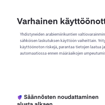
Varhainen käyttöönott
Yhdistyneiden arabiemiirikuntien valtiovarainmini
sähköisen laskutuksen käyttöön vaiheittain. Yrit
käyttöönoton riskejä, parantaa tietojen laatua j
automaatiossa ennen määräaikojen umpeutumis
Säännösten noudattaminen
alusta alkaen