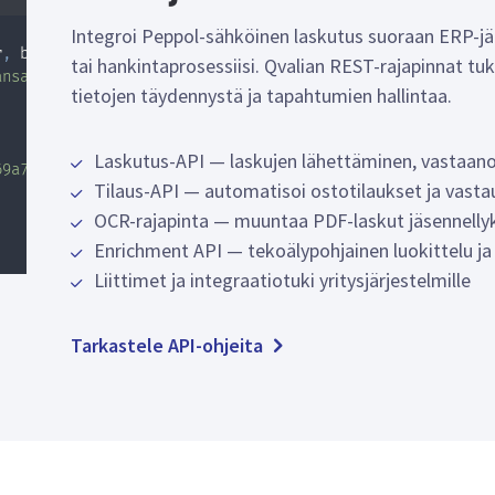
Integroi Peppol-sähköinen laskutus suoraan ERP-jär
r
,
 body
)
{
tai hankintaprosessiisi. Qvalian REST-rajapinnat tu
ansaction/
${
registrationNumber
}
/invoices/outgoing
`
,
{
tietojen täydennystä ja tapahtumien hallintaa.
,
Laskutus-API — laskujen lähettäminen, vastaanot
69a7'
Tilaus-API — automatisoi ostotilaukset ja vasta
OCR-rajapinta — muuntaa PDF-laskut jäsennellyk
Enrichment API — tekoälypohjainen luokittelu ja
Liittimet ja integraatiotuki yritysjärjestelmille
Tarkastele API-ohjeita