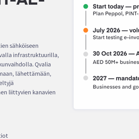
NT-AE-
tien sähköiseen
lla infrastruktuurilla,
kunvaihdolla. Qvalia
omaan, lähettämään,
ltyjä
en liittyvien kanavien
tiot