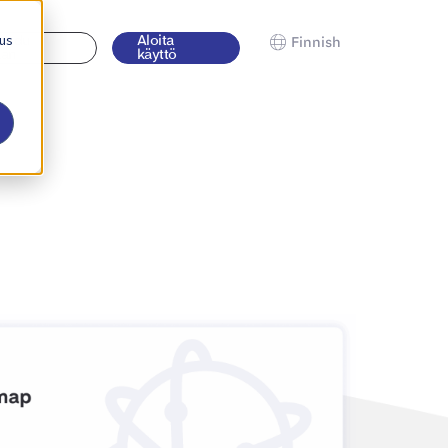
 us
jaudu
Aloita
Finnish
ään
käyttö