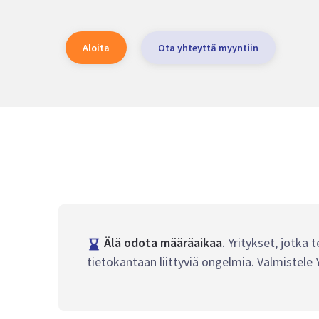
Aloita
Ota yhteyttä myyntiin
Älä odota määräaikaa
. Yritykset, jotka
tietokantaan liittyviä ongelmia. Valmistele