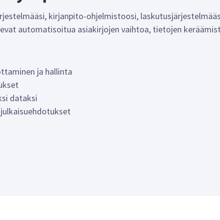
jestelmääsi, kirjanpito-ohjelmistoosi, laskutusjärjestelmääs
kevat automatisoitua asiakirjojen vaihtoa, tietojen keräämist
taminen ja hallinta
ukset
si dataksi
 julkaisuehdotukset