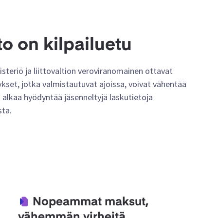
o on kilpailuetu
steriö ja liittovaltion veroviranomainen ottavat
ykset, jotka valmistautuvat ajoissa, voivat vähentää
a alkaa hyödyntää jäsenneltyjä laskutietoja
ta.
Nopeammat maksut,
vähemmän virheitä