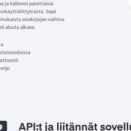
 ja hallinnoi päivittäisiä
kokäyttöliittymästä. Sopii
nmukaista asiakirjojen vaihtoa
ti alusta alkaen.
sa
dostomuodoissa
attisesti
ketju
API:t ja liitännät sove