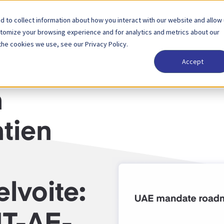
 to collect information about how you interact with our website and allow
tkaisut
Kumppani
Hinnoittelu
Yritys
Kir
sis
stomize your browsing experience and for analytics and metrics about our
the cookies we use, see our Privacy Policy.
Accept
LASKUTUKSEN PAKOLLISUUS
n
ntien
lvoite: