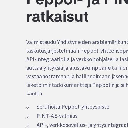
Peppol- ja PI
ratkaisut
Valmistaudu Yhdistyneiden arabiemiirikun
laskutusjärjestelmään Peppol-yhteensopiva
API-integraatiolla ja verkkopohjaisella las
auttaa yrityksiä ja alustakumppaneita lu
vastaanottamaan ja hallinnoimaan jäsenne
liiketoimintadokumentteja Peppolin ja siih
kautta.
Sertifioitu Peppol-yhteyspiste
PINT-AE-valmius
API-, verkkosovellus- ja yritysintegraa