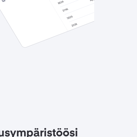
llusympäristöösi