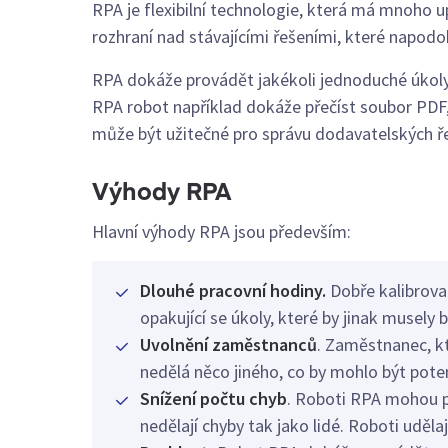
RPA je flexibilní technologie, která má mnoho u
rozhraní nad stávajícími řešeními, které napodo
RPA dokáže provádět jakékoli jednoduché úkoly
RPA robot například dokáže přečíst soubor PDF, 
může být užitečné pro správu dodavatelských ř
Výhody RPA
Hlavní výhody RPA jsou především:
Dlouhé pracovní hodiny.
Dobře kalibrova
opakující se úkoly, které by jinak musely 
Uvolnění zaměstnanců
. Zaměstnanec, k
nedělá něco jiného, co by mohlo být poten
Snížení počtu chyb
. Roboti RPA mohou p
nedělají chyby tak jako lidé. Roboti udělají