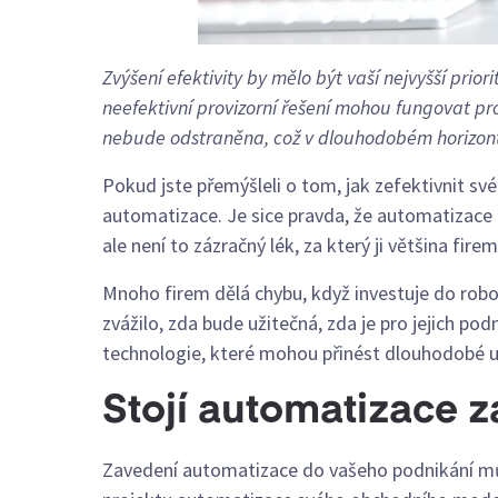
Zvýšení efektivity by mělo být vaší nejvyšší prio
neefektivní provizorní řešení mohou fungovat pr
nebude odstraněna, což v dlouhodobém horizo
Pokud jste přemýšleli o tom, jak zefektivnit sv
automatizace. Je sice pravda, že automatizace
ale není to zázračný lék, za který ji většina fire
Mnoho firem dělá chybu, když investuje do robo
zvážilo, zda bude užitečná, zda je pro jejich po
technologie, které mohou přinést dlouhodobé ud
Stojí automatizace z
Zavedení automatizace do vašeho podnikání můž