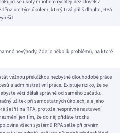
kující se úkoly mnohem rychleji než člověk a
zděna určitým úkolem, který trvá příliš dlouho, RPA
yřešit.
namné nevýhody. Zde je několik problémů, na které
tát vážnou překážkou nezbytné dlouhodobé práce
esů a administrativní práce. Existuje riziko, že se
o abyste věci dělali správně od samého začátku.
ačný užitek při samostatných úkolech, ale jeho
bré šetřit na RPA, protože nesprávné nastavení
ezmění jen tím, že do něj přidáte trochu
ř polovina všech systémů RPA selže při prvním
ovat více zdrojů, než jste původně předpokládali.