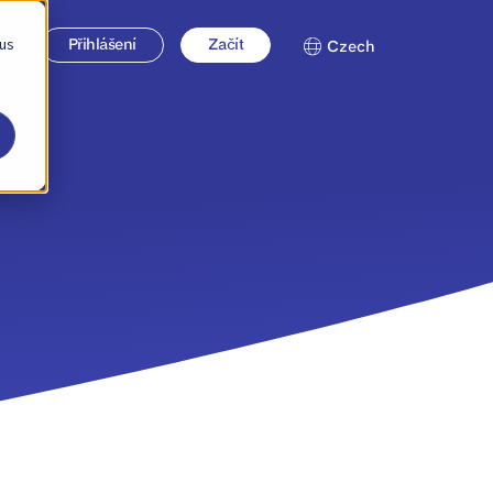
 us
Přihlášení
Začít
Czech