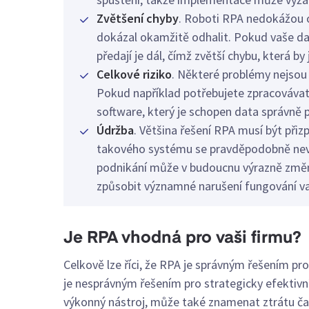
Zvětšení chyby
. Roboti RPA nedokážou o
dokázal okamžitě odhalit. Pokud vaše dat
předají je dál, čímž zvětší chybu, která b
Celkové riziko
. Některé problémy nejsou
Pokud například potřebujete zpracovávat 
software, který je schopen data správně
Údržba
. Většina řešení RPA musí být při
takového systému se pravděpodobně nevy
podnikání může v budoucnu výrazně změn
způsobit významné narušení fungování v
Je RPA vhodná pro vaši firmu?
Celkově lze říci, že RPA je správným řešením p
je nesprávným řešením pro strategicky efektiv
výkonný nástroj, může také znamenat ztrátu času