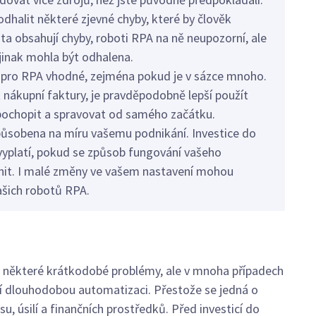
dhalit některé zjevné chyby, které by člověk
a obsahují chyby, roboti RPA na ně neupozorní, ale
y jinak mohla být odhalena.
 pro RPA vhodné, zejména pokud je v sázce mnoho.
nákupní faktury, je pravděpodobně lepší použít
 pochopit a spravovat od samého začátku.
způsobena na míru vašemu podnikání. Investice do
platí, pokud se způsob fungování vašeho
it. I malé změny ve vašem nastavení mohou
ašich robotů RPA.
ro některé krátkodobé problémy, ale v mnoha případech
ní dlouhodobou automatizaci. Přestože se jedná o
, úsilí a finančních prostředků. Před investicí do