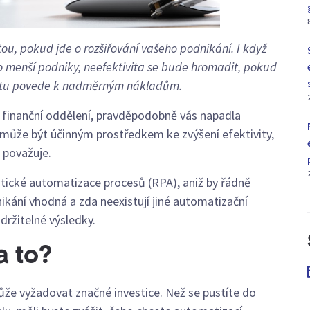
ritou, pokud jde o rozšiřování vašeho podnikání. I když
o menší podniky, neefektivita se bude hromadit, pokud
ntu povede k nadměrným nákladům.
é finanční oddělení, pravděpodobně vás napadla
 může být účinným prostředkem ke zvýšení efektivity,
m považuje.
tické automatizace procesů (RPA), aniž by řádně
dnikání vhodná a zda neexistují jiné automatizační
ržitelné výsledky.
a to?
e vyžadovat značné investice. Než se pustíte do