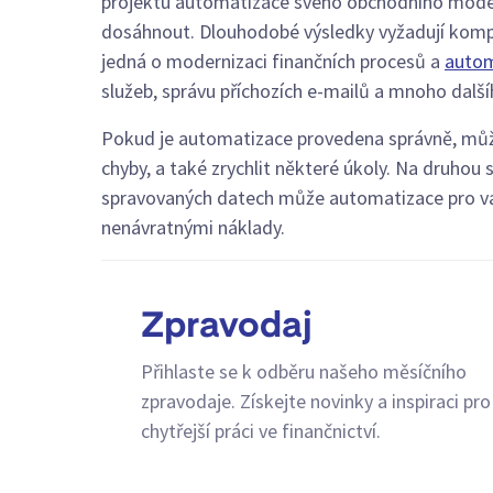
projektu automatizace svého obchodního modelu
dosáhnout. Dlouhodobé výsledky vyžadují komple
jedná o modernizaci finančních procesů a
autom
služeb, správu příchozích e-mailů a mnoho další
Pokud je automatizace provedena správně, může 
chyby, a také zrychlit některé úkoly. Na druhou
spravovaných datech může automatizace pro vaš
nenávratnými náklady.
Zpravodaj
Přihlaste se k odběru našeho měsíčního
zpravodaje. Získejte novinky a inspiraci pro
chytřejší práci ve finančnictví.