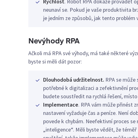
Rychlost
. Robot RPA dokáže provádět opa
neunaví se. Pokud je vaše produktivita br
je jedním ze způsobů, jak tento problém v
Nevýhody RPA
Ačkoli má RPA své výhody, má také některé výz
byste si měli dát pozor:
Dlouhodobá udržitelnost.
RPA se může s
potřebné k digitalizaci a zefektivnění proc
budete soustředit na rychlá řešení, míst
Implementace
. RPA vám může přinést zn
nastavení vyžaduje čas a peníze. Není do
povede k chybám. Neefektivní proces se n
„inteligence“. Měli byste vědět, že témě
spuštění, takže implementace může vyžad