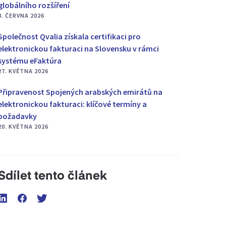
globálního rozšíření
8. ČERVNA 2026
Společnost Qvalia získala certifikaci pro
elektronickou fakturaci na Slovensku v rámci
systému eFaktúra
27. KVĚTNA 2026
Připravenost Spojených arabských emirátů na
elektronickou fakturaci: klíčové termíny a
požadavky
20. KVĚTNA 2026
Sdílet tento článek