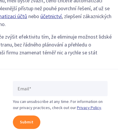
, měli byste zvážit, čeho chcete automatizací
xnější přístup než pouhé povrchní řešení, ať už se
atizaci účtů
nebo
účetnictví
, zlepšení zákaznických
ho.
zvýšit efektivitu tím, že eliminuje možnost lidské
 stranu, bez řádného plánování a přehledu o
i firmu znamenat téměř nic a rychle se stát
You can unsubscribe at any time. For information on
our privacy practices, check out our
Privacy Policy
.