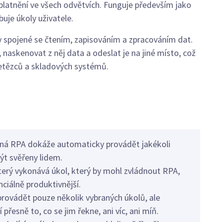
platnění ve všech odvětvích. Funguje především jako
buje úkoly uživatele.
 spojené se čtením, zapisováním a zpracováním dat.
naskenovat z něj data a odeslat je na jiné místo, což
etězců a skladových systémů.
ná RPA dokáže automaticky provádět jakékoli
být svěřeny lidem.
terý vykonává úkol, který by mohl zvládnout RPA,
ciálně produktivnější.
rovádět pouze několik vybraných úkolů, ale
 přesně to, co se jim řekne, ani víc, ani míň.