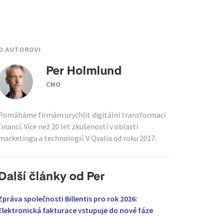
O AUTOROVI
Per Holmlund
CMO
Pomáháme firmám urychlit digitální transformaci
financí. Více než 20 let zkušeností v oblasti
marketingu a technologií. V Qvalia od roku 2017.
Další články od Per
Zpráva společnosti Billentis pro rok 2026:
Elektronická fakturace vstupuje do nové fáze