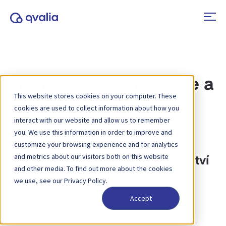
Transakce, technologie a
This website stores cookies on your computer. These
trendy
cookies are used to collect information about how you
interact with our website and allow us to remember
you. We use this information in order to improve and
Kategorie:
Automatizace procesů
customize your browsing experience and for analytics
and metrics about our visitors both on this website
Automatizace procesů v účetnictví
and other media. To find out more about the cookies
a financích
we use, see our Privacy Policy.
Accept
Automatizace procesů
, známá také jako
robotická automatizace procesů (RPA)
,