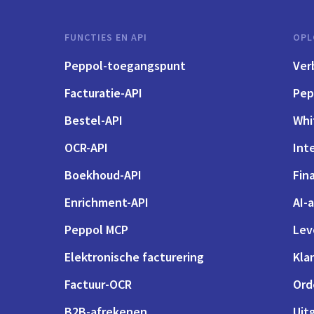
FUNCTIES EN API
OPL
Peppol-toegangspunt
Ver
Facturatie-API
Pep
Bestel-API
Whi
OCR-API
Int
Boekhoud-API
Fin
Enrichment-API
AI-
Peppol MCP
Lev
Elektronische facturering
Kla
Factuur-OCR
Ord
B2B-afrekenen
Uit