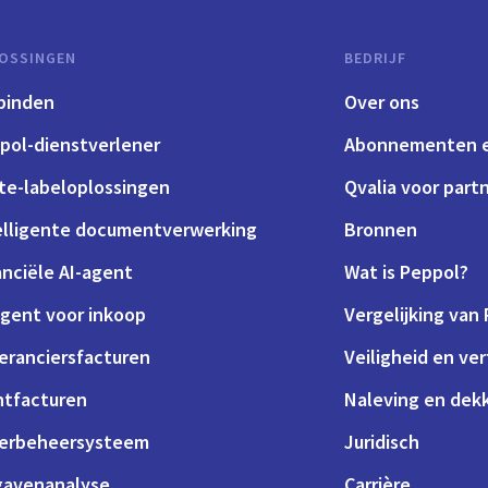
OSSINGEN
BEDRIJF
binden
Over ons
pol-dienstverlener
Abonnementen e
te-labeloplossingen
Qvalia voor part
elligente documentverwerking
Bronnen
anciële AI-agent
Wat is Peppol?
agent voor inkoop
Vergelijking van
eranciersfacturen
Veiligheid en ve
ntfacturen
Naleving en dek
erbeheersysteem
Juridisch
gavenanalyse
Carrière