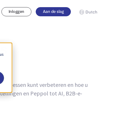
Inloggen
Aan de slag
Dutch
ds
 us
u processen kunt verbeteren en hoe u
tellingen en Peppol tot AI, B2B-e-