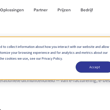
Oplossingen
Partner
Prijzen
Bedrijf
chnologieën en tren
 to collect information about how you interact with our website and allow
stomize your browsing experience and for analytics and metrics about our
the cookies we use, see our Privacy Policy.
Accept
n trends, en nieuws over productupdates. Ontdek hoe 
rationele uitmuntendheid — van e-facturering, e-bes