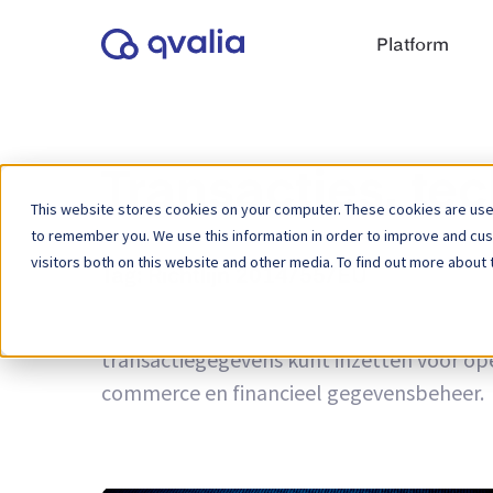
Platform
Transacties, te
This website stores cookies on your computer. These cookies are used
to remember you. We use this information in order to improve and cu
visitors both on this website and other media. To find out more about 
Tag:
Richtlijn 2014/55/EU
Inzichten in transacties, technologieën e
transactiegegevens kunt inzetten voor ope
commerce en financieel gegevensbeheer.