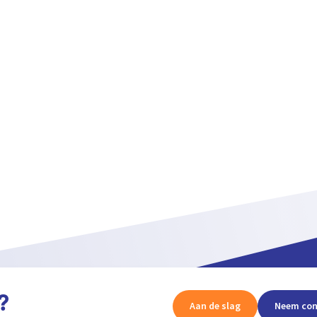
?
Aan de slag
Neem con