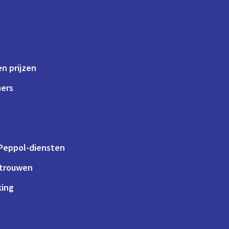
n prijzen
ners
 Peppol-diensten
rtrouwen
king