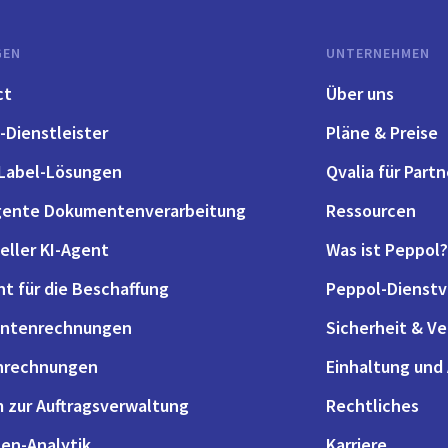
GEN
UNTERNEHMEN
ct
Über uns
-Dienstleister
Pläne & Preise
Label-Lösungen
Qvalia für Partn
igente Dokumentenverarbeitung
Ressourcen
eller KI-Agent
Was ist Peppol?
nt für die Beschaffung
Peppol-Dienstv
antenrechnungen
Sicherheit & V
nrechnungen
Einhaltung und
 zur Auftragsverwaltung
Rechtliches
en-Analytik
Karriere