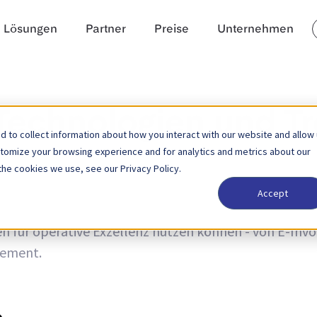
Lösungen
Partner
Preise
Unternehmen
 Technologien und T
 to collect information about how you interact with our website and allow
stomize your browsing experience and for analytics and metrics about our
the cookies we use, see our Privacy Policy.
Accept
und Trends sowie Neuigkeiten zu Produktaktualisierun
 für operative Exzellenz nutzen können - von E-Invoic
ement.