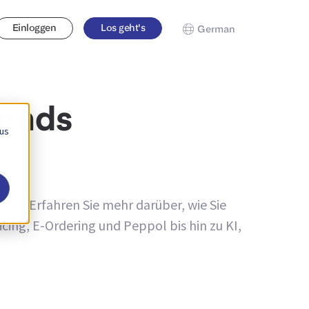
Einloggen
Los geht's
German
rends
 us
gen. Erfahren Sie mehr darüber, wie Sie
ing, E-Ordering und Peppol bis hin zu KI,