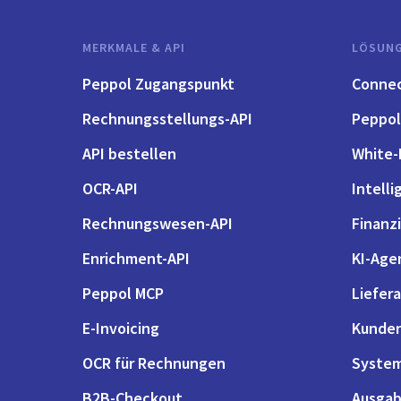
MERKMALE & API
LÖSUN
Peppol Zugangspunkt
Conne
Rechnungsstellungs-API
Peppol
API bestellen
White-
OCR-API
Intell
Rechnungswesen-API
Finanzi
Enrichment-API
KI-Age
Peppol MCP
Liefer
E-Invoicing
Kunde
OCR für Rechnungen
System
B2B-Checkout
Ausgab