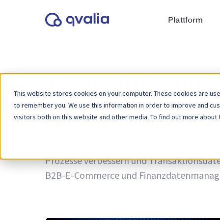
Plattform
Transaktionen,
This website stores cookies on your computer. These cookies are used
to remember you. We use this information in order to improve and cu
visitors both on this website and other media. To find out more about 
Tag:
Richtlinie 2014/55/EU
Einblicke in Transaktionen, Technologien 
Prozesse verbessern und Transaktionsdaten
B2B-E-Commerce und Finanzdatenmanag