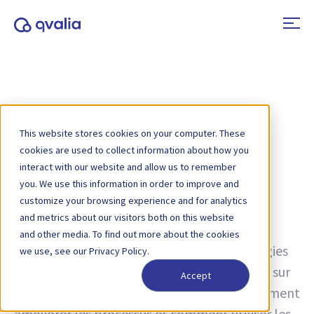
Transactions,
This website stores cookies on your computer. These
technologies et
cookies are used to collect information about how you
tendances
interact with our website and allow us to remember
you. We use this information in order to improve and
customize your browsing experience and for analytics
and metrics about our visitors both on this website
Tag :
Directive 2014/55/EU
and other media. To find out more about the cookies
Des idées sur les transactions, les technologies
we use, see our Privacy Policy.
et les tendances, ainsi que des informations sur
Accept
les mises à jour de produits. Découvrez comment
améliorer les processus et comment utiliser les