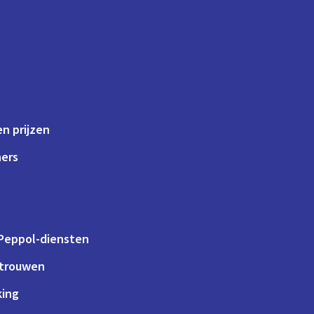
n prijzen
ners
 Peppol-diensten
rtrouwen
king