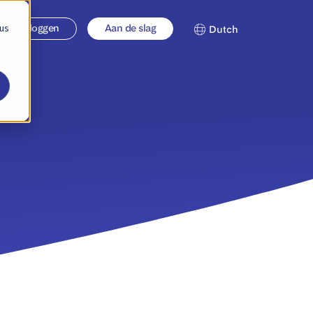
 us
Inloggen
Aan de slag
Dutch