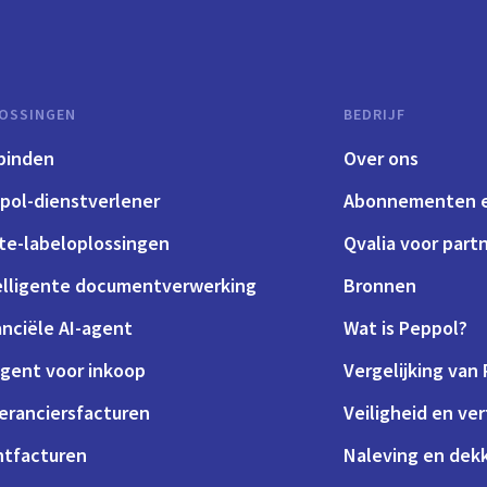
OSSINGEN
BEDRIJF
binden
Over ons
pol-dienstverlener
Abonnementen e
te-labeloplossingen
Qvalia voor part
elligente documentverwerking
Bronnen
anciële AI-agent
Wat is Peppol?
agent voor inkoop
Vergelijking van
eranciersfacturen
Veiligheid en ve
ntfacturen
Naleving en dek