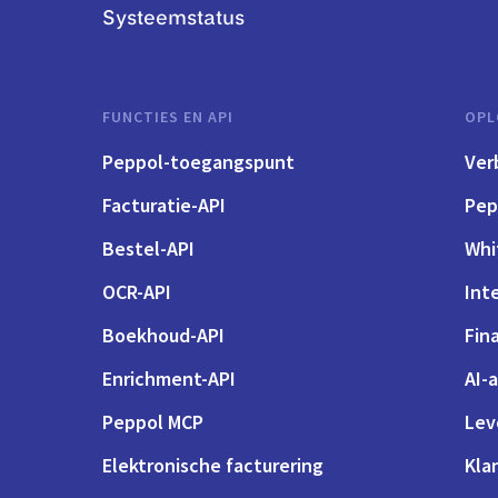
Systeemstatus
FUNCTIES EN API
OPL
Peppol-toegangspunt
Ver
Facturatie-API
Pep
Bestel-API
Whi
OCR-API
Int
Boekhoud-API
Fin
Enrichment-API
AI-
Peppol MCP
Lev
Elektronische facturering
Kla