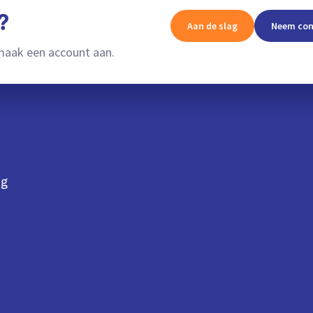
?
Aan de slag
Neem con
aak een account aan.
ng